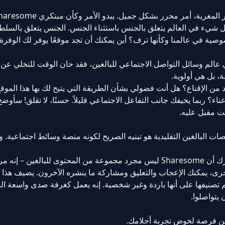
ل شيء في العالم يتعلق بالجنس باستثناء الجنس. الجنس يتعلق بالسلطة
وصية في عالمنا وكأنها ترف؟ أين يمكنك أن تجد موقعًا يوفر لك الوفرة
 عالم وسائل التواصل الاجتماعي للبالغين، فقد حان الوقت للتخلي عن
 من الإقناع؟ هل أنت فضولي بشأن الطريقة التي يتيح لك بها هذا الموقع
؟ ربما يخيفك جانب التفاعل الاجتماعي قليلاً. حسنًا، لا تقلق! سأوض
ت مقبل عليه.
ل Sharesome يبرز من بين منصات البالغين التقليدية هو تبنيه الصريح لكونه منصة وسائط اجتماعي
من اللحظة التي تهبط فيها على الصفحة الرئيسية، تدرك أن Sharesome ليس مجرد مجموعة من المحتوى للبا
أخرى، يمكنك الإعجاب والتعليق ومشاركة ما ينشره الآخرون. يضيف هذا ا
 يتم تصنيفها على أنها باردة وغير شخصية. إنه يعمل كغرفة صدى واسعة ا
يتواصلوا.
ين فرصة لخوض تجربة أحلامك.