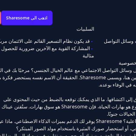
اذهب الى Sharesome
السلبيات
 وسائل التواصل
قد يكون نظام التسعير القائم على الائتمان مربكً
المشاركة القوية مع الآخرين ضرورية للحصول 
مثالية
لخصوصية
 وسائل التواصل الاجتماعي مع عالم الخيال الجنسي؟ مرحبًا بك في الث
الجنسية – مستقبل منصات التواصل الاجتماعي للبالغين هنا، ويسمى Sharesome. الحقيقة أن الاسم نفسه يستحض
في الوفاء بوعده.
توق إلى اكتشافها. ما الذي يمكنك توقعه بالضبط من حيث المحتوى على
Sharesome؟ حسنًا، دعنا نقول فقط أنه إذا كان التنوع هو بهارات الحياة، فإن Sharesome هو سوق به
لخيالات جنونًا.
هل سئمت من الصور الثابتة وتبحث عن تجربة أكثر تفاعلية؟ Sharesome يوفر لك الدعم بميزات الذكاء الاصطن
، أو استحضار صورك المثيرة باستخدام مولد الصور المبتكر؟
المتميزة المتاحة، دون ترك أي حجر دون تقليبه في سعيك إلى الرضا ال