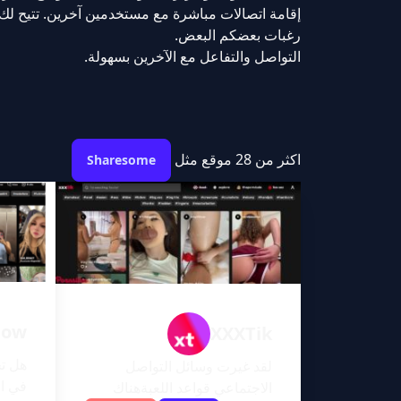
إقامة اتصالات مباشرة مع مستخدمين آخرين. تتيح لك 
رغبات بعضكم البعض.
التواصل والتفاعل مع الآخرين بسهولة.
اكثر من 28 موقع مثل
Sharesome
low
XXXTik
هل تج
لقد غيرت وسائل التواصل
في ال
الاجتماعي قواعد اللعبةهناك