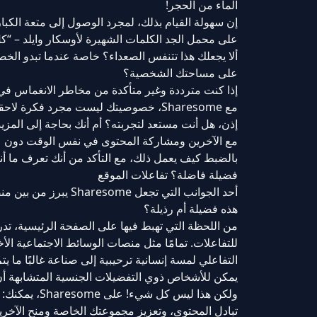
الماء من الحجر!
على محمل الجد الكلمات الشهيرة لأوسكار وايلد – “ك
ألا يجعلك هذا تتنفس الصعداء؟ خاصة عندما تبدو الخص
على مساحتك الشخصية؟
إذا كنت مترددة وغير متأكدة من مخاطر الانغماس في
مع Sharesome، خصوصيتك ليست مجرد فكرة لاحقة، بل هي أولوية.
إذن، هل أنت مستعد لتجربته؟ أم أنك بحاجة إلى المزيد
مع الآخرين ومشاركة المحتوى في نفس الوقت دون عناء
بالضبط كيف يعمل ذلك، مع التأكد من أنك تعرف ما أن
فضيلة فاضلة؟ تفاعلات الموقع
أحد الجوانب التي تجع
هذه فضيلة أم رذيلة؟
للتفاعلات. تمامًا مثل منصات الوسائط الاجتماعية ال
التفاعلي لمسة إنسانية ترحيبية إلى صناعة غالبًا ما
يمكن للأشخاص ذوي التفضيلات الجنسية المتشابهة أن 
ولكن هذا ليس كل شيء! على Sharesome، يمكنك:
تبادل المحتوى، وتعزيز مجموعتك الخاصة ومنح الآخر