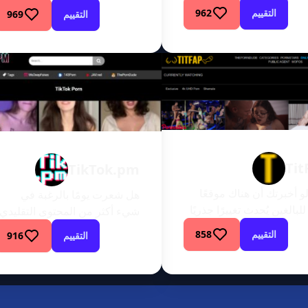
تمرير عبر عدد لا يحصى من
اليوم لدينا موقع خاص جدًا
التقييم
962
التقييم
969
قع المكررة المليئة بنفس
لمراجعته وإخبارك بكل شيء
وى القديم؟ تخيل هذا:
عنه. لذا دعنا ندخل معًا إلى هذا
 حيث يتشابك نموذج
الموقع الرائع ونستكشف كل ما
المشاركة السريعة لـ TikTok مع
يقدمه. انغمس في هذا الموقع
لبالغين. منصة حيث يتم
الفريد من نوعه معي،
 تنوع وتوابل الترفيه
وستكتشف كل ما تحتاج إلى
غين في مقاطع الفيديو
معرفته عن Xfree. هذا هو
رة العصرية. حسنًا،
الموقع الذي ستحصل فيه على
ل الترفيه للبالغين هنا، […]
بعض المواد […]
Tit
TikTok.pm
لو أخبرتك أن هناك موقعًا
هل شعرت يومًا بالرغبة في
 للبالغين يُحدث تغييرًا جذريًا
شيء أكثر من المحتوى التقليدي
بمحتواه الفريد على غرار TikTok
المصقول الذي يصوره
التقييم
858
التقييم
916
قل عبر الهاتف المحمول
الاستوديو؟ هل تتوق إلى المشاهد
الاستخدام؟ تعرف على
والأصوات والشعور العام الذي
TitFap، وهو ملاذ عبر الإنترنت
يأتي مع مشهد الترفيه للبالغين
ك الذين يتوقون إلى تغيير
من النوع الذي تعيش فيه الفتاة