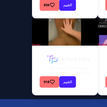
متوقعة للغاية؟ هل تساءلت يومًا
التقييم
856
ما إذا كان هناك مكان يندمج فيه
عالم الإثارة الجنسية المثير مع
الواجهة الجديدة الصديقة للهواتف
الذكية التي نحبها جميعًا؟ حسنًا،
أيها المتحمسون للمحتوى
المخصص للبالغين، مرحبًا بكم
في استكشاف مثير لـ Waptap،
وهي منصة تعمل على إحداث
ثورة في مفهومنا للمحتوى […]
Tik Porn Tube
محتوى إباحي لا يحصى على
TikTokبالطبع، للوصول إلى
Tik Porn Tube، تحتاج إلى
التقييم
918
“الأنشطة”. موقع Tik Porn
Tube يحظى بشعبية كبيرة حاليًا
لدرجة أنه على وشك الاشتعال،
وسأكون هناك لإشعال النار! أحد