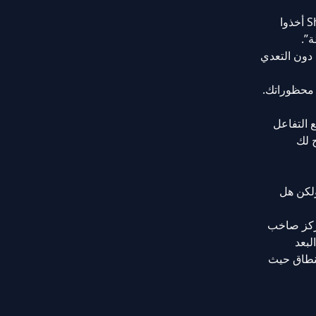
إن سهولة القيام بذلك، لمجرد الوصول إلى متعة الكبار المغرية، أمر محرر بشكل جميل. يبدو الأمر وكأن مبتكري Sharesome أخذوا
”.
 دون التعدي
 محظوراتك.
 التفاعل
ح لك
ة. ولكن هل
لغين – إنه مركز صاخب
لبعد
لنطاق حيث