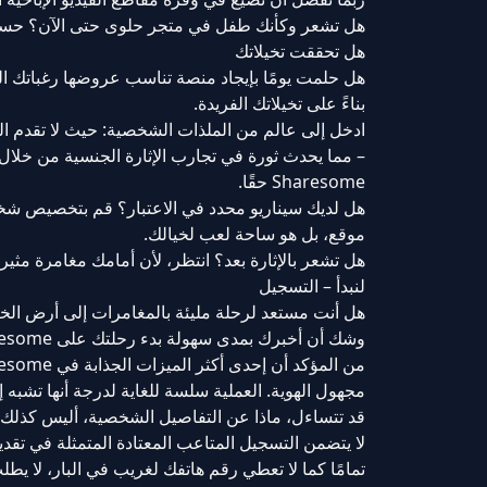
هل تشعر وكأنك طفل في متجر حلوى حتى الآن؟ حسنًا، يا
هل تحققت تخيلاتك
بناءً على تخيلاتك الفريدة.
ادخل إلى عالم من الملذات الشخصية: حيث لا تقدم 
– مما يحدث ثورة في تجارب الإثارة الجنسية من خلال
Sharesome حقًا.
موقع، بل هو ساحة لعب لخيالك.
هل تشعر بالإثارة بعد؟ انتظر، لأن أمامك مغامرة مثير
لنبدأ – التسجيل
هل أنت مستعد لرحلة مليئة بالمغامرات إلى أرض الخيال
وشك أن أخبرك بمدى سهولة بدء رحلتك على Sharesome. هل فهمت، Sharesome؟ الاسم وحده يثير فضولك، أليس كذلك؟
مجهول الهوية. العملية سلسة للغاية لدرجة أنها تشبه 
لا يتضمن التسجيل المتاعب المعتادة المتمثلة في تقد