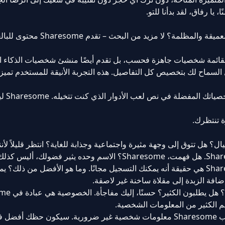
 رفاق، لقد بدأنا للتو.
هل حلمت يومًا بإيجاد منصة تناسب عروضها رغباتك العميقة والمظل
القائمة شخصيات جاهزة فحسب، بل تقدم أيضًا منشئ شخصيات الذكاء 
 السماح لك بتخصيص كل التفاصيل. هذه التجربة الأنيقة للمستخدم تميز
هل لديك سيناريو محد
ة تنتظرك.
؟ هل تتوق إلى وجهة مثيرة واجتماعية وجذابة للغاية؟ انتظر قليلاً لأن
من المؤكد أن إحدى أكثر الميزات الجذابة في Sharesome هي حقيقة أنه يمكنك التسجيل مجانًا. وما هو الأفضل من ذ
إضافة الزبدة إلى مقلاة ساخنة غير لاصقة.
يم الكثير من المعلومات الشخصية.
تمامًا كما لا تعطي رقم هاتفك لغريب في البار، لا يطلب Sharesome معلومات شخصية غير ضرورية. سيكون ح