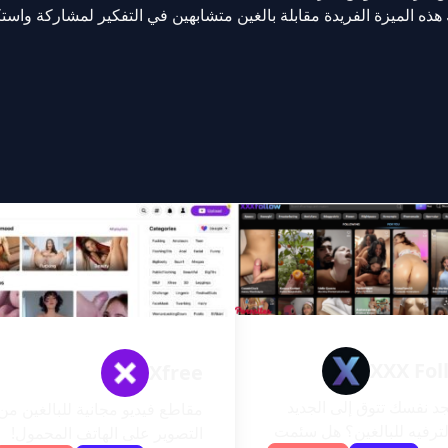
هذه الميزة الفريدة مقابلة بالغين متشابهين في التفكير لمشاركة وا
XXX Fol
Xfree
د نفسك تتوق إلى الجديد
مقاطع فيديو مجانية للبالغين من
ترفيه للبالغين؟ هل سئمت
التصوير على الهاتف المحمول!