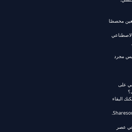
مة؟ لا مزيد من البحث – تقدم Sharesome محتوى للبالغين مخصصًا
الاصطناعي
د في الاعتبار؟ قم بتخصيص شخصياتك المفضلة في نص لعب الأدوار الذي كنت تتخيله. Sharesome ليس مجرد
ني على
لك؟ يمكنك البقاء
قد تتساءل، ماذا عن التفاصيل الشخصية، أليس كذلك؟ هل يطلبون الكثير؟ حسنًا، إليك مفاجأة. الخصوصية هي عبادة في Sharesome.
ظك أفضل في عصر