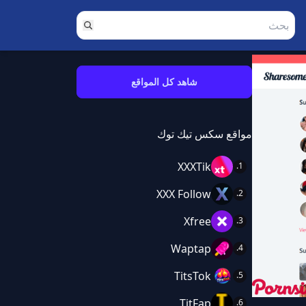
شاهد كل المواقع
مواقع سكس تيك توك
XXXTik
XXX Follow
Xfree
Waptap
TitsTok
TitFap