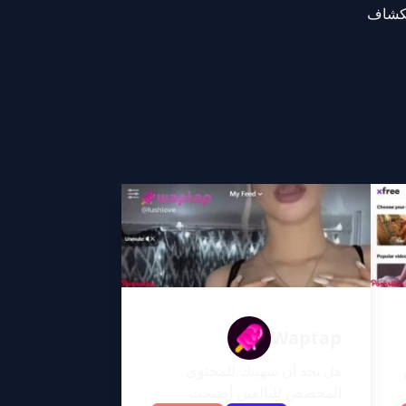
ستكشاف
Waptap
هل تجد أن شهيتك للمحتوى
المخصص للبالغين أصبحت