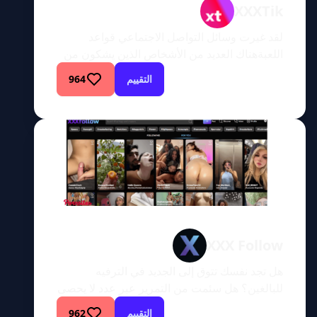
XXXTik
لقد غيرت وسائل التواصل الاجتماعي قواعد
اللعبةهناك العديد من الأشخاص الذين يشكون من
تأثيرات وسائل التواصل الاجتماعي. يجب أن تكون
التقييم
964
أحمقًا مطلقًا لتنجرف في مثل هذه الأشياء. يقول
الآباء إن منصات التواصل الاجتماعي هذه تدمر
أطفالهم. لن نكون في هذا المأزق إذا قاموا بتربية
هؤلاء الأطفال بشكل صحيح. من الناحية الواقعية،
إذا كان معدل ذكائك […]
XXX Follow
هل تجد نفسك تتوق إلى الجديد في الترفيه
للبالغين؟ هل سئمت من التمرير عبر عدد لا يحصى
من المواقع المكررة المليئة بنفس المحتوى
التقييم
962