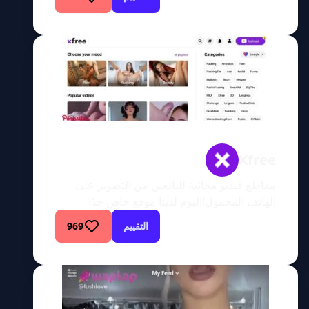
القديم؟ تخيل هذا: طريق حيث يتشابك نموذج
المشاركة السريعة لـ TikTok مع ميل للبالغين.
منصة حيث يتم تقديم تنوع وتوابل الترفيه للبالغين
في مقاطع الفيديو القصيرة العصرية. حسنًا،
مستقبل الترفيه للبالغين هنا، […]
Xfree
مقاطع فيديو مجانية للبالغين من التصوير على
الهاتف المحمول!اليوم لدينا موقع خاص جدًا
لمراجعته وإخبارك بكل شيء عنه. لذا دعنا ندخل
التقييم
969
معًا إلى هذا الموقع الرائع ونستكشف كل ما
يقدمه. انغمس في هذا الموقع الفريد من نوعه
معي، وستكتشف كل ما تحتاج إلى معرفته عن
Xfree. هذا هو الموقع الذي ستحصل فيه على
بعض المواد […]