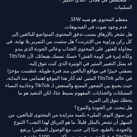
السلبيات
معظم المحتوى هو شبه SFW.
عدم وجود صوت في الفيديوهات.
هل تشعر بالإرهاق بسبب تدفق المحتوى المتواضع للبالغين إلى
كل ركن وزاوية من الإنترنت؟ هل سئمت من التمرير بلا نهاية، في
محاولة للعثور على المحتوى الجذاب وعالي الجودة الذي يبدو
وكأنه إبرة في كومة القش؟ حسنًا، تمسك بقبعاتك، لأن TitsTok
قد يمثل التغيير المثير في الوتيرة الذي كنت تتوق إليه.
بصفتي خبيرًا في مواقع البالغين منذ فترة طويلة، غطست مؤخرًا
في عالم TitsTok المثير. لقد أثار هذا الموقع اهتمامي منذ البداية،
حيث يجمع بين الشعور الممتع والمنعش لـ TikTok وجاذبية النساء
الممتلئات والجذابات. المفهوم بسيط جدًا، لكن التنفيذ هو ما
يجعلك تتوق إلى المزيد.
هل تبحث عن الجودة والتنوع؟
في سوق اليوم، المليء بكمية متزايدة من المحتوى للبالغين، من
السهل أن تشعر بالملل قليلاً. ما هو الترياق لهذا التعب؟ التنوع
والجودة، بالطبع، جنبًا إلى جنب مع الوصول السلس! يرتفع
TitsTok فوق الحشود، حيث يضم أكثر من 1100 حلقة فيديو