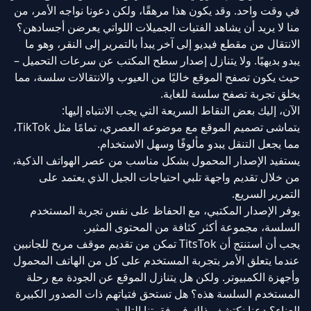
في وقت واحد. وقد يكون هذا مرهقًا، ولكن دعونا نواجه الأمر، من
منا لا يريد أن يشاهد الفتيات الجميلات اللواتي يعرضن أجسادهن؟
الانتقال من مقطع فيديو إلى آخر يبدأ بالتمرير إلى النقر، وهو ما
يبدو بديهيًا. ولا يتنازل إصدار سطح المكتب عن سرعات التحميل –
حيث يكون تصفح الموقع خاليًا من العيوب والانتقالات سلسة، مما
يخلق تجربة تصفح سلسة للغاية.
الآن، إليك بعض النقاط السريعة التي يجب الانتباه إليها:
يتماشى تصميم الموقع مع موضوعه العصري، تمامًا مثل TikTok،
مما يجعل التنقل يبدو مألوفًا وسهل الاستخدام.
يستفيد الإصدار المحمول بشكل مناسب من عصر الهواتف الذكية،
من خلال تقديم واجهة تلبي احتياجات الجيل الذي يعتمد على
التمرير السريع.
يوفر الإصدار المكتبي، مع الحفاظ على نفس تجربة المستخدم
السلسة، مجموعة أكثر كثافة من المحتوى المثير.
يجب أن أستنتج أن TitsTok تمكن من تقديم موقف مربح للجانبين
عندما يتعلق الأمر بتجربة المستخدم على كل من الهاتف المحمول
وأجهزة الكمبيوتر. ولكن هل يتنازل الموقع عن الجودة مع رحلة
المستخدم السلسة هذه؟ هل تستحق فتياتهم ذات الصدور الكبيرة
العناء؟ دعنا نكتشف ذلك في فقرتنا التالية.