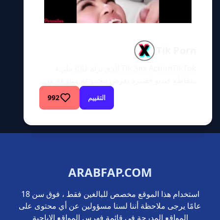
Tik Porn
Tik Sex ActionTikTok الذي نراه غالبًا مليء
بمقاطع فيديو قصيرة تعرض مجموعة متنوعة من
صعوبات الغناء والرقص. يستخدمه البعض
التقييم
992
للتسلية، بينما يقوم آخرون باختلاق أشياء. على أي
حال، أثر TikTok بشكل كبير وغير العديد من
الشباب في هذا الجيل. ليس من المستغرب أن
ترتفع شعبية هذا التطبيق بسرعة كبيرة، نظرًا
لمدى جنون الناس وإدمانهم عليه. […]
ARABFAP.COM
استخدام هذا الموقع مخصص للبالغين فقط ، فوق سن 18
عامًا يرجى ملاحظة أننا لسنا مسؤولين عن أي محتوى على
المواقع المدرجة في قائمة فهرس المواقع الإباحية