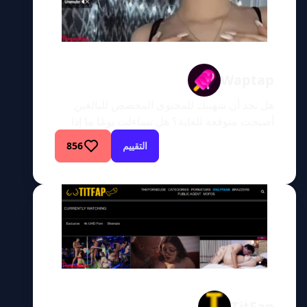
Waptap
هل تجد أن شهيتك للمحتوى المخصص للبالغين
أصبحت متوقعة للغاية؟ هل تساءلت يومًا ما إذا
كان هناك مكان يندمج فيه عالم الإثارة الجنسية
التقييم
856
المثير مع الواجهة الجديدة الصديقة للهواتف الذكية
التي نحبها جميعًا؟ حسنًا، أيها المتحمسون للمحتوى
المخصص للبالغين، مرحبًا بكم في استكشاف مثير
لـ Waptap، وهي منصة تعمل على إحداث ثورة
في مفهومنا للمحتوى […]
TitFap