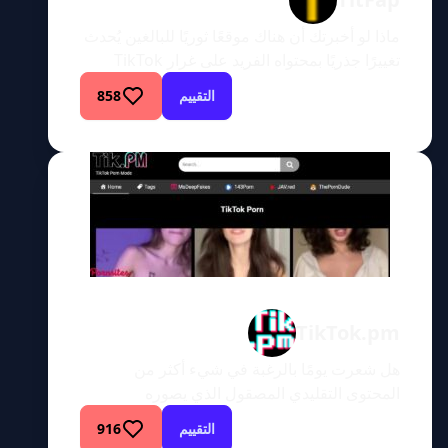
ماذا لو أخبرتك أن هناك موقعًا ثوريًا للبالغين يُحدث
تغييرًا جذريًا بمحتواه الفريد على غرار TikTok
والتنقل عبر الهاتف المحمول سهل الاستخدام؟
التقييم
858
تعرف على TitFap، وهو ملاذ عبر الإنترنت لأولئك
الذين يتوقون إلى تغيير في انغماسهم المعتاد في
المواد الإباحية. نحن نتعمق في تفاصيل هذا الموقع
لمساعدتك في تقييم ما إذا كان يناسب ذوقك
الأكثر […]
TikTok.pm
هل شعرت يومًا بالرغبة في شيء أكثر من
المحتوى التقليدي المصقول الذي يصوره
الاستوديو؟ هل تتوق إلى المشاهد والأصوات
التقييم
916
والشعور العام الذي يأتي مع مشهد الترفيه