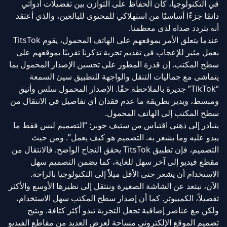
في التكنولوجيا، كان الحفاظ على التوازن بين تفضيلات أدواتي
دائمًا جزءًا أساسيًا من استهلاكي للمحتوى للبالغين، والذي أعتقد
أنه يتردد صداه لدى معظمنا.
عندما يتعلق الأمر بموقعهم على الهاتف المحمول، يقوم TitsTok
بعمل مثير للإعجاب في تقديم تجربة تذكرنا تقريبًا بموقعهم على
سطح المكتب. إن قدرة المطور على تحسين الإصدار المحمول بما
يتماشى مع جماليات التنقل والواجهة للتطبيق سيئ السمعة
“TikTok” جديرة بالملاحظة حقًا. الإصدار المحمول سلس وأنيق
ومبسط، ويدير بطريقة ما عدم فقدان أي تفاصيل في الانتقال من
سطح المكتب إلى الهاتف المحمول.
يتبادر إلى ذهني اقتباس من ستيف جوبز: “التصميم ليس فقط ما
يبدو عليه وما يشعر به. التصميم هو كيف يعمل”. ومن حيث
التصميم، فإن تطبيق TitsTok يحقق النجاح الواضح. فالانتقال من
مقطع فيديو إلى آخر سهل للغاية، كما يضمن التصميم سهل
الاستخدام أن يشعر حتى الأقل ميلاً إلى التكنولوجيا بالراحة.
الآن، نبتعد عن الشاشة الصغيرة وننتقل إلى نظيرها الأوسع والأكثر
تفصيلاً، الكمبيوتر. كما أن إصدار سطح المكتب سهل الاستخدام،
ولكن مع عناصر إضافية تجعل التجربة تبدو أكثر كثافة. ويتيح
تصميم الموقع الإلكتروني مساحة لعرض العديد من مقاطع الفيديو