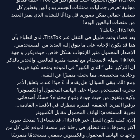
مجانية تعرض جماليات ممتلئات الجسم يبدو أنهن يغطين كل
تفضيل جمالي يمكن تصوره. قل وداعًا للتشابه الذي يميز العديد
من منصات البالغين اليوم!
TitsTok: إجابتك؟
بعد قضاء وقت طويل في التنقل عبر TitsTok، لدي انطباع بأن
هذا قد يكون الإجابة على ما يتوق إليه العديد من المستخدمين.
الإصدار المحمول مثير للإعجاب بشكل خاص، حيث يكرر واجهة
TikTok سهلة الاستخدام مع لمسة مثيرة للبالغين. والجدير بالذكر
أن التركيز على “الثدي الكبير” في الموقع يمنحه نكهة فريدة
وجاذبية متخصصة، مما يجعله متميزًا عن البقية.
ومع ذلك، يبقى السؤال: هل يقدم أداءً جيدًا عندما يتعلق الأمر
بتجربة المستخدم، سواء على الهاتف المحمول أو الكمبيوتر؟
وكيف يتفوق من حيث جودة وتنوع محتواه؟ حسنًا، أصدقائي،
ترقبوا المزيد. الحقيقة المثيرة تنتظرك في الأقسام القادمة…
تجربة المستخدم: الهاتف المحمول مقابل الكمبيوتر
إذن، كيف يكون التنقل عبر TitsTok، قد تتساءل؟ لمنحك صورة
أكثر وضوحًا، دعنا ننطلق في رحلة عبر منصة الموقع على كل من
واجهات الهاتف المحمول والكمبيوتر. بصفتي مستخدمًا متمرسًا