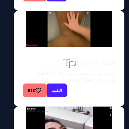
للبالغين من النوع الذي تعيش فيه الفتاة
المجاورة؟ لست وحدك. تعرف على TikTok.pm –
رائد في المحتوى المصمم على وسائل التواصل
الاجتماعي والذي يضفي ميزة فريدة على عالم
الترفيه […]
Tik Porn Tube
محتوى إباحي لا يحصى على TikTokبالطبع،
للوصول إلى Tik Porn Tube، تحتاج إلى
“الأنشطة”. موقع Tik Porn Tube يحظى بشعبية
التقييم
918
كبيرة حاليًا لدرجة أنه على وشك الاشتعال،
وسأكون هناك لإشعال النار! أحد الأشياء التي لفتت
انتباهي في هذا الموقع هي قائمة الأنشطة. على
الرغم من أنها ليست غريبة، إلا أنها جديدة وجذابة.
المجالات والفئات المتاحة […]