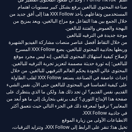
صناعة المحتوى للبالغين يرفع بشكل كبير مستويات اهتمام
المستخدمين وتفاعلهم. يأخذ XXX Follow هذا إلى أفق جديد من
خلال الجمع بين هذا التفاعل مع مزاج البالغين، ويعد بمزيج من
البهجة والغموض والفتنة للبالغين.
موجة جديدة في الترفيه للبالغين
من خلال التقاط أفضل عناصر منصات مشاركة الفيديو الشهيرة
وربطها بجاذبية المحتوى للبالغين، يضع XXX Follow المسرح
لإصلاح كيفية استهلاك المحتوى للبالغين. إنه ليس مجرد موقع
للبالغين؛ إنه ثورة حديثة مصممة لتعزيز تجربة الترفيه للبالغين.
المحتوى عالي الجودة يحكم العالم الترفيهي للبالغين. من خلال
إحداث عاصفة في الصناعة، يستعد XXX Follow لقلب الطاولة
على كيفية انغماسنا في المحتوى للبالغين حتى الآن. نفس الشيء
القديم، نفس القديم؟ لن تجد ذلك هنا. ولكن ما الذي ينتظرك على
صفحة هذا الإبداع الثوري؟ كيف يرتقي بتجاربك إلى ما هو أبعد من
المعايير؟ ترقبوا لمعرفة ذلك في الجزء التالي حيث نتعمق أكثر
في جاذبية XXX Follow.
الانطباعات الأولى من زيارة الموقع
تخيل هذا: تنقر على الرابط إلى XXX Follow، وتتزايد الترقبات،