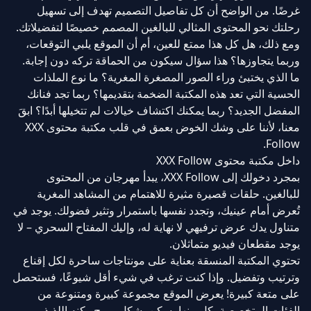
غرضًا. من الواضح أن كل تفاصيل التصميم تهدف إلى تسهيل
رحلتك نحو المحتوى المثالي للبالغين المصمم خصيصًا لتفضيلاتك.
ومع ذلك، هل كل هذا ممتع للعين، أم أن الموقع يلبي التوقعات،
وربما يتجاوزها؟ هذا سؤال سيكون من الحماقة تركه دون إجابة.
ما الذي يختبئ وراء الصور المصغرة المغرية؟ ما نوع الملذات
الحسية التي تعد هذه المكتبة الضخمة بتقديمها؟ ربما تجد فنانك
المفضل الجديد؟ ربما يمكنك اكتشاف خيالات لم تتخيلها أبدًا؟ ابقَ
معنا، لأننا على وشك الخوض بعمق في قلب مكتبة محتوى XXX
Follow.
داخل مكتبة محتوى XXX Follow
بمجرد دخولك إلى XXX Follow، يبدأ مهرجان من المحتوى
للبالغين. حلقات قصيرة مثيرة للاهتمام من المشاهد المغرية
تُعرض أمام عينيك، وتجدد نفسها باستمرار وتثير فضولك. يوجد في
متناول يدك عرض ترفيهي لا نهاية له، وإليك المفتاح السحري – لا
يوجد مقطعان فيديو متماثلان.
تحتوي المكتبة المنسقة بعناية على مونتاجات ساحرة لكل إقناع
وترتيب وتفضيل. وإذا كنت ترغب في شيء أقل شيوعًا، فستحصل
على متعة كبيرة! يعرض الموقع مجموعة كبيرة ومتنوعة من
الفئات المتخصصة، كل منها يسكن بشكل مريح ركنه اللذيذ.