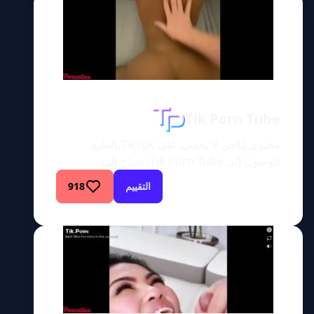
رائد في المحتوى المصمم على وسائل التواصل
الاجتماعي والذي يضفي ميزة فريدة على عالم
الترفيه […]
Tik Porn Tube
محتوى إباحي لا يحصى على TikTokبالطبع،
للوصول إلى Tik Porn Tube، تحتاج إلى
“الأنشطة”. موقع Tik Porn Tube يحظى بشعبية
التقييم
918
كبيرة حاليًا لدرجة أنه على وشك الاشتعال،
وسأكون هناك لإشعال النار! أحد الأشياء التي لفتت
انتباهي في هذا الموقع هي قائمة الأنشطة. على
الرغم من أنها ليست غريبة، إلا أنها جديدة وجذابة.
المجالات والفئات المتاحة […]