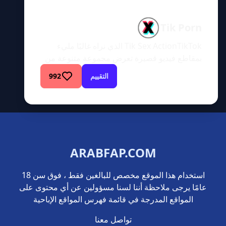
Tik Porn
Tik Sex ActionTikTok الذي نراه غالبًا مليء
بمقاطع فيديو قصيرة تعرض مجموعة متنوعة من
صعوبات الغناء والرقص. يستخدمه البعض
التقييم
992
للتسلية، بينما يقوم آخرون باختلاق أشياء. على أي
حال، أثر TikTok بشكل كبير وغير العديد من
الشباب في هذا الجيل. ليس من المستغرب أن
ترتفع شعبية هذا التطبيق بسرعة كبيرة، نظرًا
لمدى جنون الناس وإدمانهم عليه. […]
ARABFAP.COM
استخدام هذا الموقع مخصص للبالغين فقط ، فوق سن 18
عامًا يرجى ملاحظة أننا لسنا مسؤولين عن أي محتوى على
المواقع المدرجة في قائمة فهرس المواقع الإباحية
تواصل معنا