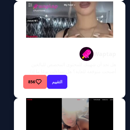
معي، وستكتشف كل ما تحتاج إلى معرفته عن
Xfree. هذا هو الموقع الذي ستحصل فيه على
بعض المواد […]
Waptap
هل تجد أن شهيتك للمحتوى المخصص للبالغين
أصبحت متوقعة للغاية؟ هل تساءلت يومًا ما إذا
كان هناك مكان يندمج فيه عالم الإثارة الجنسية
التقييم
856
المثير مع الواجهة الجديدة الصديقة للهواتف الذكية
التي نحبها جميعًا؟ حسنًا، أيها المتحمسون للمحتوى
المخصص للبالغين، مرحبًا بكم في استكشاف مثير
لـ Waptap، وهي منصة تعمل على إحداث ثورة
في مفهومنا للمحتوى […]