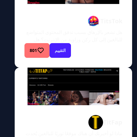
TitsTok
هل تشعر بالإرهاق بسبب تدفق المحتوى المتواضع
للبالغين إلى كل ركن وزاوية من الإنترنت؟ هل
سئمت من التمرير بلا نهاية، في محاولة للعثور
التقييم
801
على المحتوى الجذاب وعالي الجودة الذي يبدو
وكأنه إبرة في كومة القش؟ حسنًا، تمسك بقبعاتك،
لأن TitsTok قد يمثل التغيير المثير في الوتيرة
الذي كنت تتوق إليه. بصفتي خبيرًا في مواقع
البالغين […]
TitFap
ماذا لو أخبرتك أن هناك موقعًا ثوريًا للبالغين يُحدث