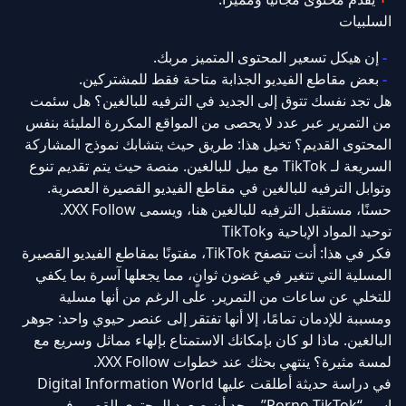
السلبيات
إن هيكل تسعير المحتوى المتميز مربك.
بعض مقاطع الفيديو الجذابة متاحة فقط للمشتركين.
هل تجد نفسك تتوق إلى الجديد في الترفيه للبالغين؟ هل سئمت
من التمرير عبر عدد لا يحصى من المواقع المكررة المليئة بنفس
المحتوى القديم؟ تخيل هذا: طريق حيث يتشابك نموذج المشاركة
السريعة لـ TikTok مع ميل للبالغين. منصة حيث يتم تقديم تنوع
وتوابل الترفيه للبالغين في مقاطع الفيديو القصيرة العصرية.
حسنًا، مستقبل الترفيه للبالغين هنا، ويسمى XXX Follow.
توحيد المواد الإباحية وTikTok
فكر في هذا: أنت تتصفح TikTok، مفتونًا بمقاطع الفيديو القصيرة
المسلية التي تتغير في غضون ثوانٍ، مما يجعلها آسرة بما يكفي
للتخلي عن ساعات من التمرير. على الرغم من أنها مسلية
ومسببة للإدمان تمامًا، إلا أنها تفتقر إلى عنصر حيوي واحد: جوهر
البالغين. ماذا لو كان بإمكانك الاستمتاع بإلهاء مماثل وسريع مع
لمسة مثيرة؟ ينتهي بحثك عند خطوات XXX Follow.
في دراسة حديثة أطلقت عليها Digital Information World
اسم “Porno TikTok”، وجد أن صعود المحتوى القصير في