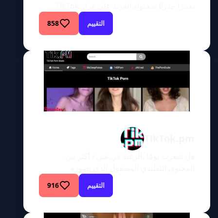
تغييرًا جذريًا بمحتواه الفريد على غرار TikTok
والتنقل عبر الهاتف المحمول سهل الاستخدام؟
التقييم
858
تعرف على TitFap، وهو ملاذ عبر الإنترنت لأولئك
الذين يتوقون إلى تغيير في انغماسهم المعتاد في
المواد الإباحية. نحن نتعمق في تفاصيل هذا الموقع
لمساعدتك في تقييم ما إذا كان يناسب ذوقك
الأكثر […]
TikTok.pm
هل شعرت يومًا بالرغبة في شيء أكثر من
المحتوى التقليدي المصقول الذي يصوره
الاستوديو؟ هل تتوق إلى المشاهد والأصوات
التقييم
916
والشعور العام الذي يأتي مع مشهد الترفيه
للبالغين من النوع الذي تعيش فيه الفتاة
المجاورة؟ لست وحدك. تعرف على TikTok.pm –