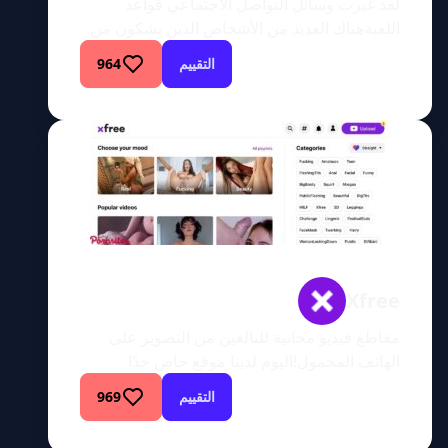
لقد غيرت وسائل التواصل الاجتماعي قواعد
اللعبةهناك العديد من الأشخاص الذين يشكون من
تأثيرات وسائل التواصل الاجتماعي. يجب أن تكون
التقييم
964
أحمقًا مطلقًا لتنجرف في مثل هذه الأشياء. يقول
الآباء إن منصات التواصل الاجتماعي هذه تدمر
أطفالهم. لن نكون في هذا المأزق إذا قاموا بتربية
هؤلاء الأطفال بشكل صحيح. من الناحية الواقعية،
إذا كان معدل ذكائك […]
Xfree
مقاطع فيديو مجانية للبالغين من التصوير على
الهاتف المحمول!اليوم لدينا موقع خاص جدًا
لمراجعته وإخبارك بكل شيء عنه. لذا دعنا ندخل
التقييم
969
معًا إلى هذا الموقع الرائع ونستكشف كل ما
يقدمه. انغمس في هذا الموقع الفريد من نوعه