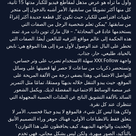
وأول ما تراه هو عرض مذهل لمقاطع فيديو للكبار مدتها 15 ثانية،
كل منها أكثر تشويقًا من سابقتها. الأمر أشبه بالدخول إلى متجر
حلويات افتراضي للكبار، حيث تكون كل قطعة جديدة أكثر إغراءً
من سابقتها. “يمكن تعلم شخصية الرجل من الصفات التي
يستخدمها عادةً في المحادثة”. – قال مارك توين ذات مرة. تمتد
هذه الحكمة إلى عالم مواقع الترفيه للبالغين أيضًا. الصفات التي
تخطر على البال عند الوصول لأول مرة إلى هذا الموقع هي: نابض
بالحياة، طليعي، حار، جذاب.
واجهة XXX Follow سهلة الاستخدام تضرب على وتر حساس،
وتستحضر ذكريات من ساعات لا حصر لها قضيتها على وسائل
التواصل الاجتماعي. وهذا يضفي درجة من الألفة المريحة على
الموقع، حيث يبدو التنقل خلاله بديهيًا وممتعًا، تمامًا مثل التمرير
عبر منصة الوسائط الاجتماعية المفضلة لديك. ويكمل الشعور
السائد بالألفة التشويق الناتج عن الملذات الحسية المجهولة التي
تنتظرك عند كل نقرة.
ولكن هذا ليس كل شيء، فالموقع لا يبدو جيدًا فحسب. الأمر لا
يتعلق فقط بالانطباعات الأولى، فهناك جوهر وراء التصميم الأنيق
والحديث والواجهة البديهية. كيف يحافظون على هذا التوازن؟
بالتأكيد، الصور مبهرة، ولكن ليس بشكل مجاني، فهي تخدم