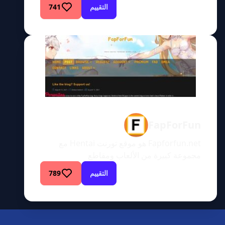
بحث للصور الإباحية والرسوم المتحركة الإباحية
التقييم
741
وغيرها من الوسائط. وعلى غرار الصفحة الرئيسية
لجوجل، يحتوي الموقع على خيار بحث يظهر بشكل
بارز على الصفحة الرئيسية. وبالتالي، يمكن
للمستخدمين استخدام ميزة البحث للبحث عن أي
مصطلحات تخطر على بالهم. الأمر سهل للغاية.
بالإضافة إلى ذلك، […]
FapForFun
Fapforfun.net هو موقع تورنت Hentai مع
مجموعة كبيرة من الألعاب ومقاطع
الفيديوFapforfun.net هو موقع تورنت مجاني
التقييم
789
لألعاب Hentai و Hentai. بالنسبة لأولئك الذين قد
لا يكونون على دراية بالسيول، فهي عبارة عن
تنزيلات كاملة متاحة من خلال مشاركة الملفات
من نظير إلى نظير. يسمح هذا التنسيق للعديد من