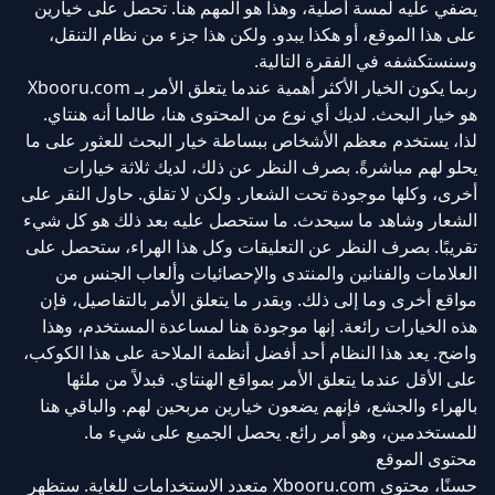
يضفي عليه لمسة أصلية، وهذا هو المهم هنا. تحصل على خيارين
على هذا الموقع، أو هكذا يبدو. ولكن هذا جزء من نظام التنقل،
وسنستكشفه في الفقرة التالية.
ربما يكون الخيار الأكثر أهمية عندما يتعلق الأمر بـ Xbooru.com
هو خيار البحث. لديك أي نوع من المحتوى هنا، طالما أنه هنتاي.
لذا، يستخدم معظم الأشخاص ببساطة خيار البحث للعثور على ما
يحلو لهم مباشرةً. بصرف النظر عن ذلك، لديك ثلاثة خيارات
أخرى، وكلها موجودة تحت الشعار. ولكن لا تقلق. حاول النقر على
الشعار وشاهد ما سيحدث. ما ستحصل عليه بعد ذلك هو كل شيء
تقريبًا. بصرف النظر عن التعليقات وكل هذا الهراء، ستحصل على
العلامات والفنانين والمنتدى والإحصائيات وألعاب الجنس من
مواقع أخرى وما إلى ذلك. وبقدر ما يتعلق الأمر بالتفاصيل، فإن
هذه الخيارات رائعة. إنها موجودة هنا لمساعدة المستخدم، وهذا
واضح. يعد هذا النظام أحد أفضل أنظمة الملاحة على هذا الكوكب،
على الأقل عندما يتعلق الأمر بمواقع الهنتاي. فبدلاً من ملئها
بالهراء والجشع، فإنهم يضعون خيارين مربحين لهم. والباقي هنا
للمستخدمين، وهو أمر رائع. يحصل الجميع على شيء ما.
محتوى الموقع
حسنًا، محتوى Xbooru.com متعدد الاستخدامات للغاية. ستظهر