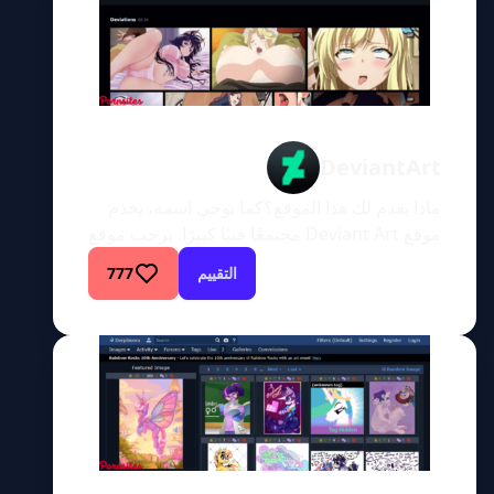
تراجع شعبيته على مر السنين، إلا أنه لا […]
DeviantArt
ماذا يقدم لك هذا الموقع؟كما يوحي اسمه، يخدم
موقع Deviant Art مجتمعًا فنيًا كبيرًا. يرحب موقع
Deviant Art بجميع الأشخاص الطموحين
التقييم
777
والمعروفين من جميع الخلفيات عندما تشير إلى
المبدعين والفنانين. أشير إلى صناع الأفلام
والمصورين ومصممي الجرافيك والفنانين وغيرهم.
الشرط الأساسي الوحيد للعملاء المحتملين لموقع
Deviant Art هو شغفهم بالأفلام الإباحية. قد لا
يكون موقع […]