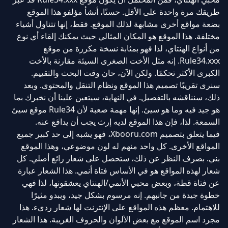
طريقك مرة واحدة على الأقل. حسنًا، أنشأ مؤلفو هذا الموقع
بضعة مواقع أخرى مشابهة لذلك الموقع. فقط، إنها تتناول أشياء
مختلفة. هذا الموقع هو المكان المثالي حيث يمكنك إلقاء أي نوع
من أنواع الهنتاي، لذا فهو بمثابة نسخة مكررة من موقع
Rule34.xxx. إنه مثل الأخت الصغرى السيئة مقارنة بالأخت
الكبرى الأكثر تحكمًا. ولكن الآن، حان وقت البحث والتقييم.
سنرى تقريبًا تصميم هذا الموقع ونظام التنقل والمحتوى. وبعد
ذلك، سنناقشه بالتفصيل. في النهاية، سيتعين علينا أن نخبرك بما
هو جيد فيه وما هو سيئ. إنها مهمة صعبة لأن Rule34 موقع سيئ
السمعة. لذا، فإن هذا الموقع لديه إرث يجب أن يدافع عنه.
فيما يتعلق بتصميم Xbooru.com، فهو يشبه إلى حد كبير جميع
المواقع الأخرى. كل واحد منهم له لون موضوعي، وهذا الموقع
بني. بصرف النظر عن ذلك، ستحصل على شعار رائع أصلي. كل
شعار لهذه المواقع هو في الأساس فتاة أنمي. هذا الشعار عبارة
عن فتاة قطة، وبعض محبي الأنمي/الهنتاي يعشقونها، لذا فهي
خطوة جيدة من جانبهم. إنه مرسوم بشكل جيد، ويبدو مثيرًا
للاهتمام. معظم هذه المواقع على الإنترنت لها شعار رديء. هذا
مجرد اسم الموقع مع بعض الألوان والحروف الغريبة. هذا الشعار