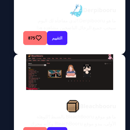
Derpibooru
ما هو Derpibooru؟لدي مفاجأة لك اليوم.
سيحب جميع الرجال الناضجين مشاهدة هذا
المحتوى أثناء استخدام لعبة حصان مصممة لهم.
التقييم
875
يبدو أن Derpibooru موقع ويب شهير إلى حد ما
مع ملايين الزوار شهريًا. Derpibooru هو موقع
أعطى التزامًا حقيقيًا. على الرغم من أنه ليس من
الصعب إنشاء لوحة صور على غرار Booru، إلا أنها
تتطلب جهدًا […]
Bleachbooru
ما هو موقع BleachBooru بالضبط؟للوهلة
الأولى، يبدو موقع BleachBooru وكأنه محرك