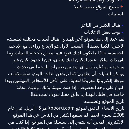
تصفح الموقع صعب قليلا
السلبيات
هناك الكثير من التاغز
يوجد بعض الاعلانات
لقد عدنا إلى هنا بموقع آخر للهنتاي. هناك أسباب مختلفة لشعبيته
الأخيرة. لكننا نعتقد أن السبب الأول هو الإبداع وراءه. مع الإباحية
الحقيقية، غالبًا ما تكون لديك قيود فيما يتعلق بأحجام الفتيات وما
إلى ذلك. ولكن عندما يكون لديك هنتاي، فإن الحدود تكون غير
موجودة. يمكنك رسم أي نوع من تعبيرات الوجه التي تجذبك،
ويمكن للفتيات أن يظهرن كما تريدهن. لذلك، اليوم، سنستكشف
موقعًا إلكترونيًا معروفًا للغاية، على الأقل للأشخاص المهتمين بهذا
النوع على وجه الخصوص. إذا كنت مهتمًا بذلك، ولديك مكانة
خاصة في قلبك للهنتاي، فابق معنا. سوف تحب هذا!
تاريخ الموقع وتصميمه
تاريخ الإنشاء الدقيق لموقع Xbooru.com هو 16 أبريل، في عام
2008. لسوء الحظ، لم يسمع الكثير من الناس عن هذا الموقع
الإلكتروني لمجرد أنه ينتمي إلى سلسلة من المواقع. إذا كنت من
محبي الهنتاي، فمن المحتمل أن يكون موقع Rule34.xxx قد عبر