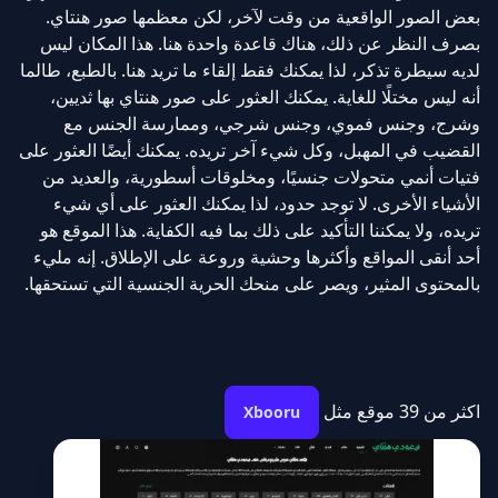
بعض الصور الواقعية من وقت لآخر، لكن معظمها صور هنتاي.
بصرف النظر عن ذلك، هناك قاعدة واحدة هنا. هذا المكان ليس
لديه سيطرة تذكر، لذا يمكنك فقط إلقاء ما تريد هنا. بالطبع، طالما
أنه ليس مختلًا للغاية. يمكنك العثور على صور هنتاي بها ثديين،
وشرج، وجنس فموي، وجنس شرجي، وممارسة الجنس مع
القضيب في المهبل، وكل شيء آخر تريده. يمكنك أيضًا العثور على
فتيات أنمي متحولات جنسيًا، ومخلوقات أسطورية، والعديد من
الأشياء الأخرى. لا توجد حدود، لذا يمكنك العثور على أي شيء
تريده، ولا يمكننا التأكيد على ذلك بما فيه الكفاية. هذا الموقع هو
أحد أنقى المواقع وأكثرها وحشية وروعة على الإطلاق. إنه مليء
بالمحتوى المثير، ويصر على منحك الحرية الجنسية التي تستحقها.
اكثر من 39 موقع مثل
Xbooru