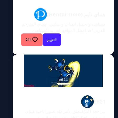
هنتاي تايم (Hentai-Time)
مشاهدة و تحميل انميات و سكس الهنتاي المترجم
للعربي احد افضل المواقع العربية للمشاهدة
سكس الهنتاي المجاني
التقييم
211
E621
مراجعة E621يتعلق الأمر كله بصور إباحية هنتاي
فروية في E621.net، وهو بالتأكيد اسم غريب