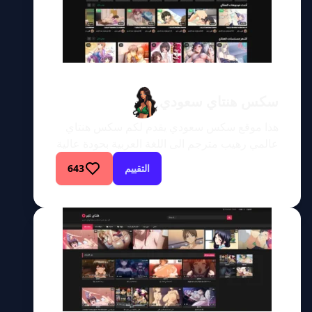
سكس هنتاي سعودي
هذا موقع سكس سعودي يقدم لكم سكس هنتاي
عالمي رهيب مترجم الى اللغة العربية بحودة عالية
ومن افضل مواقع السكس في هذا المجال في
التقييم
643
العالم العربي شاهد اي فيديو هنتاي يخطر على
بالك مترجم بالعربية! شاهد وحمل أحدث أنميات
ومانجا هنتاي بدون أي قيود أو حجب. نقدم لك
مجموعة واسعة من فيدويهات سكس هنتاي
الجريئة […]