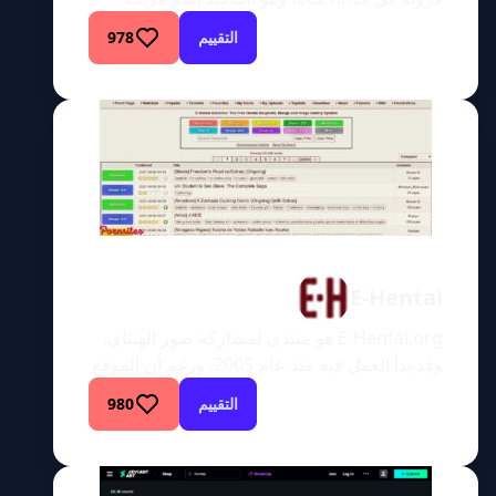
لإعطائه لموقع إباحي. أي شخص يبحث عن موقع
التقييم
978
فروي مليء بالرسومات والرسومات التخطيطية
والأعمال الفنية المتنوعة التي تصور الحيوانات
البشرية في أفعال جنسية فاسدة سيجدها في
E621.net. الموقع مجاني بالكامل. بالإضافة إلى
رؤية مئات الآلاف من الصور المتحركة، هناك أيضًا
فرصة […]
E-Hentai
E-Hentai.org هو منتدى لمشاركة صور الهنتاي،
وقد بدأ العمل فيه منذ عام 2005. ورغم أن الموقع
يضم قاعدة مستخدمين من جميع أنحاء العالم،
التقييم
980
فإن أعلى نسبة من زواره (حوالي 22%) من
اليابان. وهو من بين أفضل 100 موقع في اليابان
وأفضل 500 موقع على مستوى العالم. ورغم