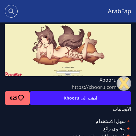
ArabFap
Xbooru
https://xbooru.com
اذهب الى Xbooru
825
الايجابيات
سهل الاستخدام
محتوى رائع
لا توجد نوافذ منبثقة مزعجة