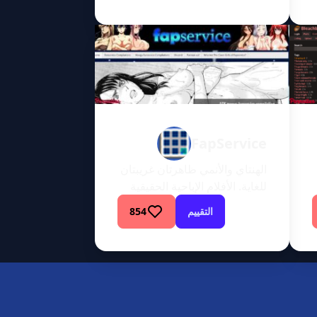
العالم، فإن أعلى نسبة من زواره
(حوالي 22%) من اليابان. وهو
من بين أفضل 100 موقع في
اليابان وأفضل 500 موقع على
مستوى العالم. ورغم تراجع
شعبيته على مر السنين، إلا أنه لا
[…]
FapService
الهنتاي والأنمي ظاهرتان غريبتان
للغاية. الأفلام الإباحية الحقيقية
رائعة أيضًا، ولكن في الهنتاي، لا
التقييم
854
توجد حدود على الإطلاق. يمكنك
أن ترى أي شيء في هذا العالم.
هناك صدور ضخمة بها ذكور بدلاً
من الحلمات ومؤخرات عملاقة
لدرجة أنه يمكنك أن تجد مكانًا
للتخييم عليها. ولكن ليست كل