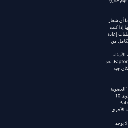
ا أن شعار
ا إذا كنت
ليات إعادة
لكامل من
توجد أسفل لافتة الموقع قائمة رأسية تحتوي على الخيارات التالية: “الفئات، العلامات، تنسيق اللعبة، طلب Hentai، FFF-VIP، الأسئلة
الشائعة، قانون الألفية الرقمية، الاتصال، والروابط”. تسرد صفحة الروابط روابط إلى مواقع إباحية أخرى يوصي بها موقع Fapforfun. تعد
كان جيد
 “العضوية
المميزة” بعيدة بعض الشيء عما هي عليه حقًا. يمكنك الانتقال إلى صفحة Patreon الخاصة بمالك الموقع والتسجيل في مستوى 10
ة إلى الحصول على إمكانية الوصول إلى بعض منشورات Patreon
ة الأخرى
ا يوجد