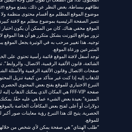
نطاقهم ببساطة. بغض النظر عن ذلك، يتمتع موقع Fapforfun بمتابعة جيدة للموقع تبلغ حوالي مليون زائر شهريًا.
موضوع الموقع المظلم مع أقسام محتوى منظمة ولا إ
تتميز الصفحة الرئيسية بموضوع مظلم مع لافتة كبيرة
الموقع مخفي هناك. كان من الممكن أن يكون اختيار لون
تزور مواقع التورنت بشكل متكرر هو أن هذا الموقع لا ي
توجيه. هذا تغيير مرحب به في الوتيرة يجعل الموقع يب
المتبرعين ورعاة الموقع.
صفحات الاتصال وقانون الألفية الرقمية والأسئلة ال
للذهاب إليه إذا كنت غير متأكد من كيفية تنزيل المح
التبرع الاختياري للموقع يفتح بعض المحتوى الحصري
صفحة FFF-VIP هي المكان الذي يمكنك الذ
الحصرية. يتيح لك هذا التبرع رؤية معاينات صور أكبر
للموقع.
“طلب الهنتاي” هي صفحة يمكن لأي شخص من خلالها تقدي