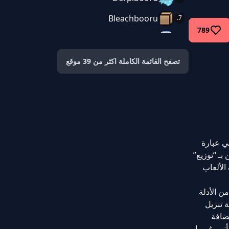
Bleachbooru
789
FapService
تصفح القائمة الكاملة اكثر من 39 موقع
سيول، فهي عبارة
بـ “توزيع”
الألعاب
د من الأدلة
يفية تنزيل
تضافة
ل على وجه اليقين ما إذا كان الموقع قد تم إطلاقه بالفعل لأول مرة في أواخر عام 2018 أم أنهم غيروا