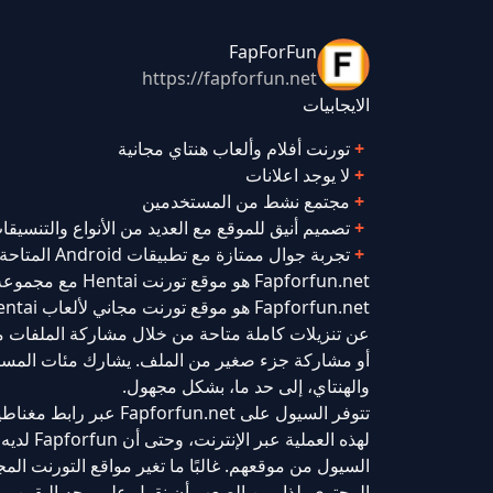
FapForFun
https://fapforfun.net
الايجابيات
تورنت أفلام وألعاب هنتاي مجانية
لا يوجد اعلانات
مجتمع نشط من المستخدمين
تصميم أنيق للموقع مع العديد من الأنواع والتنسيق
تجربة جوال ممتازة مع تطبيقات Android المتاحة للتنزيل
Fapforfun.net هو موقع تورنت Hentai مع مجموعة كبيرة من الألعاب ومقاطع الفيديو
عن تنزيلات كاملة متاحة من خلال مشاركة الملفات من
أو مشاركة جزء صغير من الملف. يشارك مئات المستخد
والهنتاي، إلى حد ما، بشكل مجهول.
تتوفر السيول على .net
لهذه ال
السيول من موقعهم. غالبًا ما تغير مواقع التورنت ال