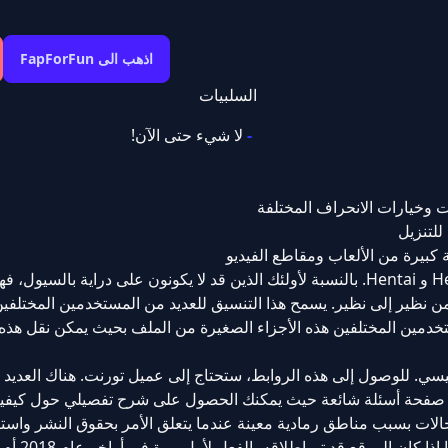
اذهب الى FapForFun
السلبيات
لا شيء حتى الآن!
ات وخيارات الانحراف المختلفة
Fapforfun.net هو موقع تورنت مجاني لألعاب Hentai و Hentai. بالنسبة لأولئك الذين قد لا يكونون على دراية بال
 نظير إلى نظير. يسمح هذا التنسيق للعديد من المستخدمين المختلفين 
مين المختلفين هذه الأجزاء الصغيرة من الملف بحيث يمكن نقل هذه 
Fapforfun عبر رابط مغناطيسي. للوصول إلى هذه الروابط، ستحتاج إلى عميل تورنت. هناك العدي
عملية عبر الإنترنت، وحتى أن Fapforfun لديه صفحة أسئلة شائعة حيث يمكنك الحصول على شرح تفصيلي حول ك
مجالات بسبب مناطق رمادية معينة عندما يتعلق الأمر بحقوق النشر واس
المحتوى. لذا، من الصعب أن نقو