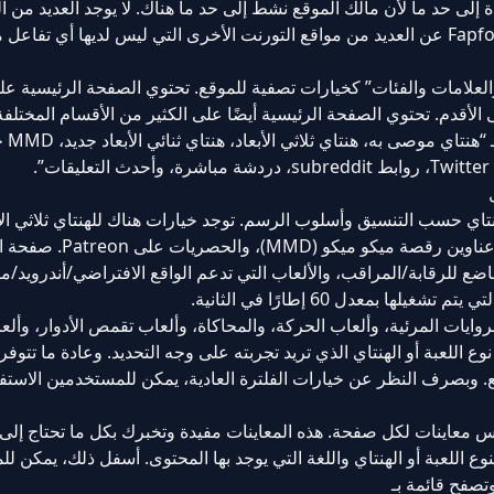
 إلى حد ما لأن مالك الموقع نشط إلى حد ما هناك. لا يوجد العديد من ال
تقدم هذا النوع من الخدمة مجانًا. هذا وحده يميز Fapforfun عن العديد من مواقع التورنت الأخرى التي ليس لديها أي تفاع
ة والعلامات والفئات” كخيارات تصفية للموقع. تحتوي الصفحة الرئيسية ع
لأقدم. تحتوي الصفحة الرئيسية أيضًا على الكثير من الأقسام المختلفة
على الحواف ال
اي حسب التنسيق وأسلوب الرسم. توجد خيارات هناك للهنتاي ثلاثي الأب
الأبعاد وألعاب الهنتاي، والألعاب الإنجليزية والياباني
ع للرقابة/المراقب، والألعاب التي تدعم الواقع الافتراضي/أندرويد/م
ا بمعدل 60 إطارًا في الثانية.
ايات المرئية، وألعاب الحركة، والمحاكاة، وألعاب تقمص الأدوار، وألعاب
ل على نوع اللعبة أو الهنتاي الذي تريد تجربته على وجه التحديد. وعادة ما تتوف
. وبصرف النظر عن خيارات الفلترة العادية، يمكن للمستخدمين الاستف
معاينات لكل صفحة. هذه المعاينات مفيدة وتخبرك بكل ما تحتاج إلى
ع اللعبة أو الهنتاي واللغة التي يوجد بها المحتوى. أسفل ذلك، يمكن ل
تصفح قائمة بـ