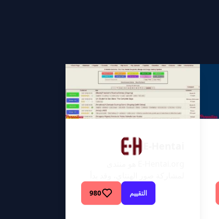
E-Hentai
E-Hentai.org هو منتدى
لمشاركة صور الهنتاي، وقد بدأ
العمل فيه منذ عام 2005. ورغم
التقييم
980
أن الموقع يضم قاعدة
مستخدمين من جميع أنحاء