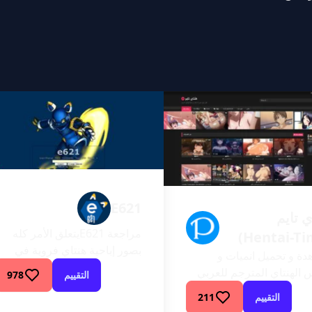
E621
ي تايم
مراجعة E621يتعلق الأمر كله
بصور إباحية هنتاي فروية في
ة و تحميل انميات و
E621.net، وهو بالتأكيد اسم
الهنتاي المترجم للعربي
التقييم
978
غريب لإعطائه لموقع إباحي. أي
فضل المواقع العربية
التقييم
211
شخص يبحث عن موقع فروي
اهدة سكس الهنتاي المجاني