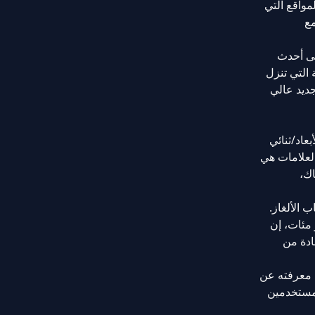
مواقع التي
ل مع
لى أحدث
 التي تنزل
يسرى واليمنى للصفحة. توجد أقسام لـ “هنتاي موصى به، هنتاي ثلاثي الأبعاد، هنتاي ثنائي الأبعاد جديد، MMD جديد عالي
عاد/ثنائي
ة، وعناوين رقصة ميكو ميكو (MMD)، والحصريات على Patreon. صفحة العلامات هي
اك،
 الألغاز.
ر مئات، إن
ادة من
 معرفته عن
لمستخدمين