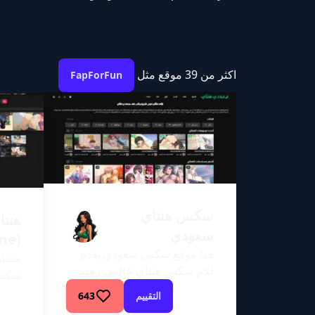
اكثر من 39 موقع مثل
FapForFun
سكس هنتاي
هنتا
سعودي
(Hentai-Time)
هذا موقع سكس سعودي يقدم
مشاهد
لكم سكس هنتاي عالمي رهيب
سكس 
مترجم الى اللغة العربية بحودة
احد ا
التقييم
643
عالية ومن افضل مواقع السكس
للمش