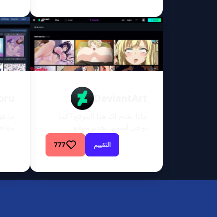
في هذا المجال في العالم العربي
شاهد اي فيديو هنتاي يخطر على
بالك مترجم بالعربية! شاهد
وحمل أحدث أنميات ومانجا
هنتاي بدون أي قيود أو حجب.
نقدم لك مجموعة واسعة من
فيدويهات سكس هنتاي الجريئة
[…]
oru
DeviantArt
ماذا يقدم لك هذا الموقع؟كما
يوحي اسمه، يخدم موقع
مفاجأ
Deviant Art مجتمعًا فنيًا كبيرًا.
الرجا
التقييم
777
يرحب موقع Deviant Art بجميع
المحت
الأشخاص الطموحين والمعروفين
حصان
من جميع الخلفيات عندما تشير
إلى المبدعين والفنانين. أشير إلى
إلى ح
صناع الأفلام والمصورين
ومصممي الجرافيك والفنانين
أعطى 