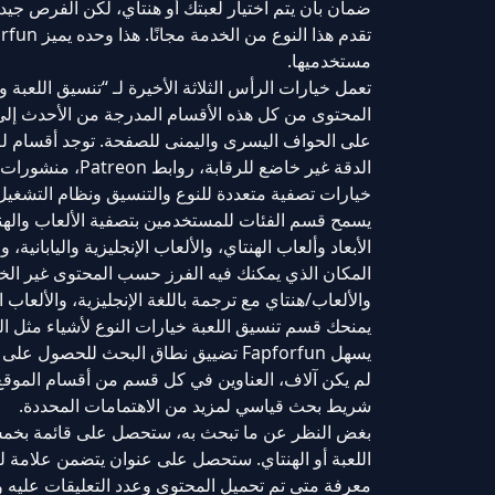
ضمان بأن يتم اختيار لعبتك أو هنتاي، لكن الفرص جيدة
مستخدميها.
تعمل خيارات الرأس الثلاثة الأخيرة لـ “تنسيق اللعب
المحتوى من كل هذه الأقسام المدرجة من الأحدث إلى ا
الدقة غير خاضع للرقابة، روابط Patreon، منشورات Twitter، روابط subreddit، دردشة مباشرة، وأحدث التعليقات”.
خيارات تصفية متعددة للنوع والتنسيق ونظام التشغيل
يسمح قسم الفئات للمستخدمين بتصفية الألعاب والهنت
المكان الذي يمكنك فيه الفرز حسب المحتوى غير الخاض
والألعاب/هنتاي مع ترجمة باللغة الإنجليزية، والألعاب التي يتم تشغيله
يمنحك قسم تنسيق اللعبة خيارات النوع لأشياء مثل الرو
يسهل Fapforfun تضييق نطاق البحث للحصو
لم يكن آلاف، العناوين في كل قسم من أقسام الموقع
شريط بحث قياسي لمزيد من الاهتمامات المحددة.
بغض النظر عن ما تبحث به، ستحصل على قائمة بخمس 
اللعبة أو الهنتاي. ستحصل على عنوان يتضمن علامة لنو
معرفة متى تم تحميل المحتوى وعدد التعليقات عليه و