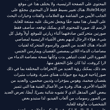
المحتوى على الصفحة الرئيسية، ولا يختلف هذا عن موقع
Rule34.xyz. هناك تغيير بسيط فقط لأن المحتوى مجمّع على
الجانب الأيمن من الشاشة مع العلامات والفئات وخيارات البحث
على اليسار. هذا مفيد حقًا ويجعل تجربتك عليه ممتعة للغاية.
لأرسم لك صورة للمحتوى الذي يمكنك توقعه، سأصف فقط
صورتين متحركتين صادفتهما أثناء زيارتي للموقع. أولاً وقبل كل
شيء، هؤلاء الرجال لديهم بعض الأشياء الرئيسية لمصاصي
الدماء. هناك العديد من الصور والرسوم المتحركة لفتيات
مصاصات الدماء اللاتي يمصصن القضبان ويمارسن الجنس.
الصورة التي لفتت انتباهي بدت وكأنها نسخة مصاصة الدماء من
لارا كروفت، لذا كان عليّ التحقق منها.
بعد ذلك، يمكنك رؤية العديد من الانحرافات المختلفة بما في ذلك
صور إباحية فروية مع حيوانات هنتاي مثيرة، وفتيات مثيرات
بقضبان ضخمة، وهوس بمؤخرات وثديين ضخمين، والعديد من
الأشياء الأخرى. هناك وفرة من الأعمال الفنية هنا التي تتميز
ببعض الفن المذهل الذي لا تشوبه شائبة بصريًا. أيضًا، تعرض العديد
من الصور رسومات من ألعاب الفيديو، لذا ستبدو بعض
الشخصيات مألوفة للغاية.
على سبيل المثال، لارا كروفت المذكورة أعلاه هي واحدة من