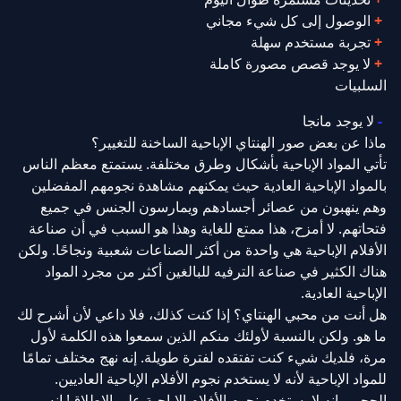
الوصول إلى كل شيء مجاني
تجربة مستخدم سهلة
لا يوجد قصص مصورة كاملة
السلبيات
لا يوجد مانجا
ماذا عن بعض صور الهنتاي الإباحية الساخنة للتغيير؟
تأتي المواد الإباحية بأشكال وطرق مختلفة. يستمتع معظم الناس
بالمواد الإباحية العادية حيث يمكنهم مشاهدة نجومهم المفضلين
وهم ينهبون من عصائر أجسادهم ويمارسون الجنس في جميع
فتحاتهم. لا أمزح، هذا ممتع للغاية وهذا هو السبب في أن صناعة
الأفلام الإباحية هي واحدة من أكثر الصناعات شعبية ونجاحًا. ولكن
هناك الكثير في صناعة الترفيه للبالغين أكثر من مجرد المواد
الإباحية العادية.
هل أنت من محبي الهنتاي؟ إذا كنت كذلك، فلا داعي لأن أشرح لك
ما هو. ولكن بالنسبة لأولئك منكم الذين سمعوا هذه الكلمة لأول
مرة، فلديك شيء كنت تفتقده لفترة طويلة. إنه نهج مختلف تمامًا
للمواد الإباحية لأنه لا يستخدم نجوم الأفلام الإباحية العاديين.
الجحيم، إنه لا يستخدم نجوم الأفلام الإباحية على الإطلاق! إنه