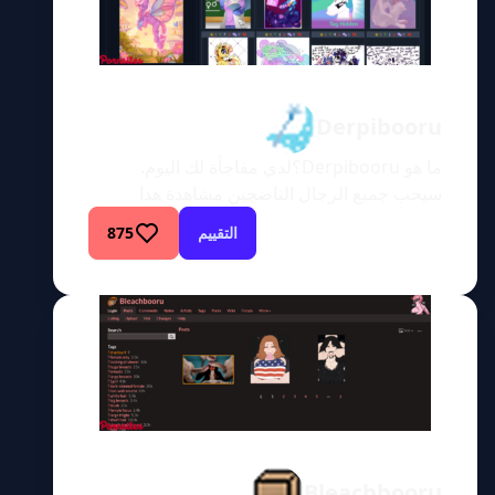
يكون موقع […]
Derpibooru
ما هو Derpibooru؟لدي مفاجأة لك اليوم.
سيحب جميع الرجال الناضجين مشاهدة هذا
المحتوى أثناء استخدام لعبة حصان مصممة لهم.
التقييم
875
يبدو أن Derpibooru موقع ويب شهير إلى حد ما
مع ملايين الزوار شهريًا. Derpibooru هو موقع
أعطى التزامًا حقيقيًا. على الرغم من أنه ليس من
الصعب إنشاء لوحة صور على غرار Booru، إلا أنها
تتطلب جهدًا […]
Bleachbooru