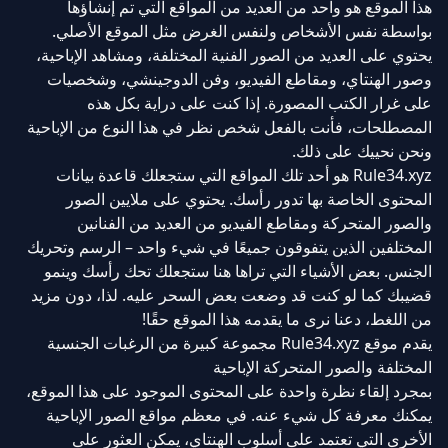
هذا الموقع هو واحد من العديد من المواقع التي تم إنشاؤها
بواسطة نفس الأشخاص ولنفس الغرض مثل الموقع الأصلي.
يحتوي على العديد من الصور الفنية المختلفة، ومشاهد الإباحية،
وصور الهنتاي، ومقاطع الفيديو، وفن الدوجينشي، وشخصيات
على غرار الكتب المصورة. إذا كنت على دراية بكل هذه
المصطلحات، فأنت بالفعل شخص نظر في هذا النوع من الإباحية
ونحن نحييك على ذلك.
Rule34.xyz هو أحد تلك المواقع التي ستجعلك قاعدة بيانات
المحتوى الخاصة بها تدور رأسك. يحتوي على ملايين الصور
والصور المتحركة ومقاطع الفيديو من العديد من الفنانين
المختلفين الذين يتفوقون جميعًا في شيء واحد – الرسم وتحريك
الجنس. بعض الأشياء التي تراها هنا ستجعلك تحك رأسك وينمو
قضيبك كما لو كنت قد وضعت بعض السحر عليه. لذا، دون مزيد
من اللغط، دعنا نرى ما يقدمه هذا الموقع حقًا!
يقدم موقع Rule34.xyz مجموعة كبيرة من الرغبات الجنسية
المختلفة والصور المتحركة الإباحية
بمجرد إلقاء نظرة واحدة على المحتوى الموجود على هذا الموقع،
يمكنك معرفة كل شيء عنه. في معظم مواقع الصور الإباحية
الأخرى التي تعتمد على أسلوب الهنتاي، يمكن العثور على