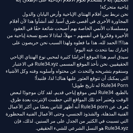
إباحية متحركة!
نحن نربط بين أفلام الهنتاي الإباحية وأرض اليابان والدول
المجاورة الأخرى في أقصى شرق آسيا. لقد أنشأوا هذا لأن أفلام
ومسلسلات الأنمي الخاصة بهم أصبحت شائعة حقًا في العقود
الأخيرة وفكروا في أنفسهم – مهلاً، لماذا لا نصنع نسخة إباحية من
هذا؟! الحمد لله، هذا ما فعلوه ولهذا السبب نحن حريصون على
إخبارك بما نتحدث عنه اليوم!
سيدق اسم هذا الموقع أجراسًا كثيرة لمحبي نوع الهنتاي الإباحي
الحقيقيين. نحن نأخذ الموقع المسمى Rule34.xyz في الاعتبار
وسنقوم بتشريحه والتحدث عن محتواه وأسلوبه وفنه وكل الأشياء
التي يمكنك أن تتوقع العثور عليها هناك! لذا، فلنبدأ!
Rule34 Porn له تاريخ طويل!
بالطبع، Rule34 ليس موقع إباحي قديم. لقد كان موجودًا لبعض
الوقت ويُعتبر أحد تلك المواقع التي حطمت الإنترنت بعدة طرق.
يُعرف عن Rule34 porn أنه أظهر للناس بعضًا من أكثر الأعمال
الفنية المذهلة، والشذوذ الجنسي، وحتى الأعمال الفنية المحظورة
التي تسببت في الكثير من الجدل على مر السنين. لذلك، فإن
Rule34.xyz هو النسل الشرعي للشيء الحقيقي.