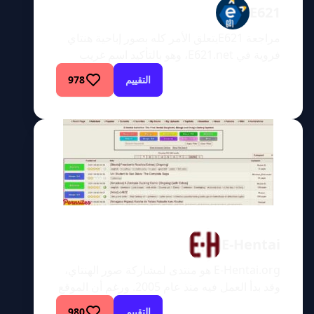
E621
مراجعة E621يتعلق الأمر كله بصور إباحية هنتاي
فروية في E621.net، وهو بالتأكيد اسم غريب
لإعطائه لموقع إباحي. أي شخص يبحث عن موقع
التقييم
978
فروي مليء بالرسومات والرسومات التخطيطية
والأعمال الفنية المتنوعة التي تصور الحيوانات
البشرية في أفعال جنسية فاسدة سيجدها في
E621.net. الموقع مجاني بالكامل. بالإضافة إلى
رؤية مئات الآلاف من الصور المتحركة، هناك أيضًا
فرصة […]
E-Hentai
E-Hentai.org هو منتدى لمشاركة صور الهنتاي،
وقد بدأ العمل فيه منذ عام 2005. ورغم أن الموقع
يضم قاعدة مستخدمين من جميع أنحاء العالم،
التقييم
980