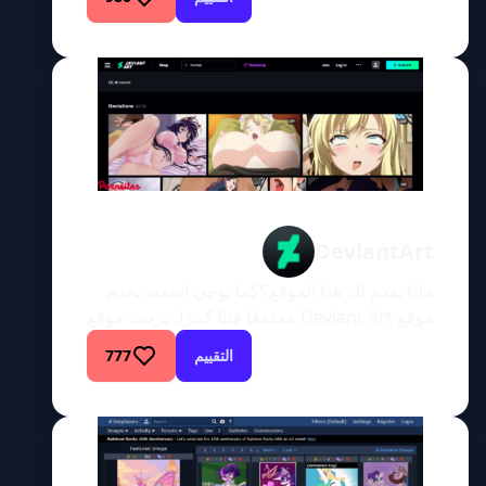
فإن أعلى نسبة من زواره (حوالي 22%) من
اليابان. وهو من بين أفضل 100 موقع في اليابان
وأفضل 500 موقع على مستوى العالم. ورغم
تراجع شعبيته على مر السنين، إلا أنه لا […]
DeviantArt
ماذا يقدم لك هذا الموقع؟كما يوحي اسمه، يخدم
موقع Deviant Art مجتمعًا فنيًا كبيرًا. يرحب موقع
Deviant Art بجميع الأشخاص الطموحين
التقييم
777
والمعروفين من جميع الخلفيات عندما تشير إلى
المبدعين والفنانين. أشير إلى صناع الأفلام
والمصورين ومصممي الجرافيك والفنانين وغيرهم.
الشرط الأساسي الوحيد للعملاء المحتملين لموقع
Deviant Art هو شغفهم بالأفلام الإباحية. قد لا