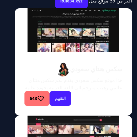
اكثر من 39 موقع مثل
Rule34.xyz
سكس هنتاي سعودي
هذا موقع سكس سعودي يقدم لكم سكس هنتاي
عالمي رهيب مترجم الى اللغة العربية بحودة عالية
ومن افضل مواقع السكس في هذا المجال في
التقييم
643
العالم العربي شاهد اي فيديو هنتاي يخطر على
بالك مترجم بالعربية! شاهد وحمل أحدث أنميات
ومانجا هنتاي بدون أي قيود أو حجب. نقدم لك
مجموعة واسعة من فيدويهات سكس هنتاي
الجريئة […]