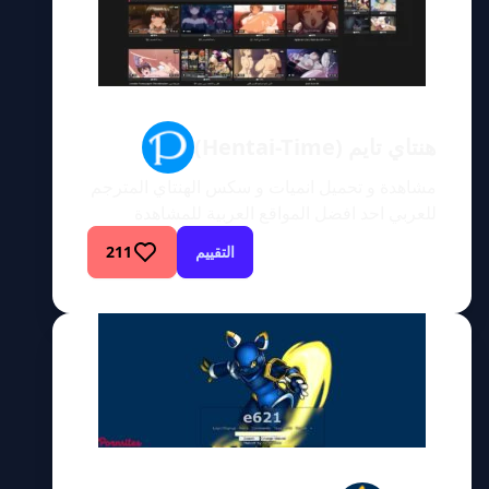
هنتاي تايم (Hentai-Time)
مشاهدة و تحميل انميات و سكس الهنتاي المترجم
للعربي احد افضل المواقع العربية للمشاهدة
سكس الهنتاي المجاني
التقييم
211