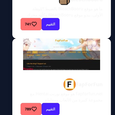
ما هو موقع BleachBooru بالضبط؟للوهلة
الأولى، يبدو موقع BleachBooru وكأنه محرك
بحث للصور الإباحية والرسوم المتحركة الإباحية
التقييم
741
وغيرها من الوسائط. وعلى غرار الصفحة الرئيسية
لجوجل، يحتوي الموقع على خيار بحث يظهر بشكل
بارز على الصفحة الرئيسية. وبالتالي، يمكن
للمستخدمين استخدام ميزة البحث للبحث عن أي
مصطلحات تخطر على بالهم. الأمر سهل للغاية.
بالإضافة إلى ذلك، […]
FapForFun
Fapforfun.net هو موقع تورنت Hentai مع
مجموعة كبيرة من الألعاب ومقاطع
الفيديوFapforfun.net هو موقع تورنت مجاني
التقييم
789
لألعاب Hentai و Hentai. بالنسبة لأولئك الذين قد