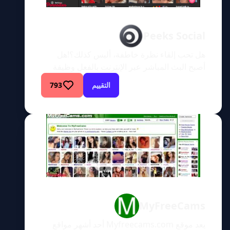
Peeks Social
هل تحب إلقاء نظرة خاطفة، أليس كذلك؟!هل
أصبح البث المباشر عبر الإنترنت بالفعل وظيفة
المستقبل؟ مع وجود العديد من الفتيات والفتيان
التقييم
793
الذين يبثون محتواهم عبر الإنترنت ويحصلون على
أجر، ما الذي يجعلهم يبحثون عن وظيفة حقيقية؟
هذا مربح للغاية ولا يتطلب منك النهوض من الأريكة
التي تجلس عليها الآن. أحد المواقع التي وعدت
الآخرين بالعظمة […]
MyFreeCams
يعد موقع Myfreecams.com أحد أشهر مواقع