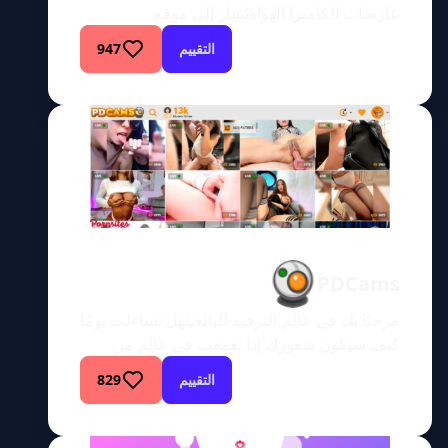
عارضات الكاميرا الهواةيُشار إلى موقع
Myfreecams.com اختصارًا باسم (MFC)، وهو
التقييم
947
موقع مجاني لفتيات الكاميرا حيث يمكن
للمستخدمين مشاهدة عارضات الكاميرا الهواة
وهن يؤدين عروضهن على الهواء مباشرة. يستهدف
الموقع بشكل أساسي النساء الهواة، ولكن يمكن
العثور على عارضة أزياء محترفة أو نجمة أفلام
إباحية من حين لآخر هنا أيضًا. […]
PDCams
مرحبًا بك في عالم الترفيه للبالغينهل تساءلت يومًا
كيف سيكون شعورك إذا تعمقت في عالم من
الترفيه للبالغين غير المختصر حيث تقتصر ظلال
التقييم
829
المتعة على خيالك فقط؟ مرحبًا بك في PDCams،
عالم الحسية الفنية حيث تنبض الخيالات الجامحة
بالحياة. هل هي أرض عجائب مطلقة لمستكشفي