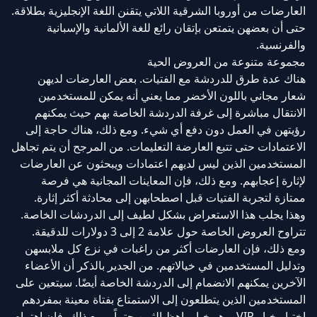
العارضات من أوروبا الشرقية اللاتي يتقنن اللغة الإنجليزية بطلاقة.
حتى أن بعضهن يتمتعن بإتقان رائع للغة الألمانية والإسبانية
والفرنسية.
مجموعة متنوعة من العروض الحية
هناك عدة طرق للدردشة مع الفتيات. بعض العارضات لديهن
شعار مجاني باللون الأخضر مما يعني أنه يمكن للمستخدمين
الانتقال مباشرة إلى غرفة الدردشة الخاصة بهم حيث يمكنهم
رؤيتهن في العمل دون دفع أي شيء. ومع ذلك، هناك حاجة إلى
الاعتمادات حتى تتبع العارضة التعليمات. من المرجح أن يتم تجاهل
المستخدمين الذين ليس لديهم اعتمادات ويبحثون عن العارضات
لإثارة إعجابهم. ومع ذلك، فإن المعاينات المجانية هي فرصة
ممتازة لتجربة الفتيات قبل اصطحابهن إلى محادثة أكثر إثارة.
وهذا يجلب هذا الاستعراض بشكل لطيف إلى الدردشات الخاصة.
تتراوح العروض الخاصة حول علامة 2 إلى 3 دولارات للدقيقة.
ومع ذلك، فإن العارضات أكثر من راغبات في نزع كل ملابسهن
وتدليل المستخدمين في خيالاتهم. من الجدير بالذكر أن الأعضاء
الآخرين يمكنهم الانضمام إلى الدردشة الخاصة أيضًا. سيتعين على
المستخدمين الذين يتطلعون إلى الاستمتاع بفتاة معينة بمفردهم
اختيار خيار VIP، وهو خيار باهظ الثمن حتماً. ومع ذلك، فإن اهتمام