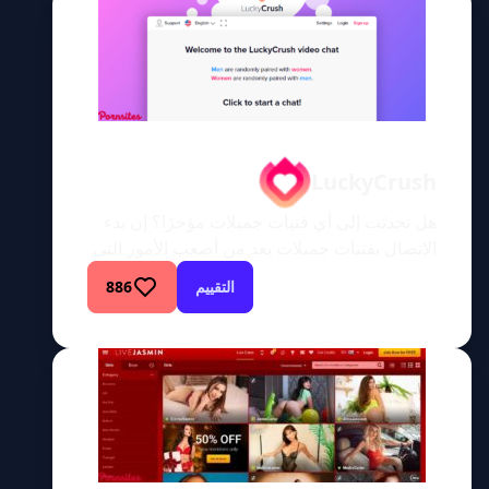
الخيال أم رحلة لا تنتهي لاستكشاف المتعة
الحسية؟ استمر في […]
LuckyCrush
هل تحدثت إلى أي فتيات جميلات مؤخرًا؟ إن بدء
الاتصال بفتيات جميلات يعد من أصعب الأمور التي
يتعين على الرجل القيام بها. وذلك إذا لم تكن تتمتع
التقييم
886
بمظهر حسن مثل براد بيت، ففي هذه الحالة تأتي
الفتيات إليك، وليس العكس. عندما تستعد للتحدث
مع فتاة جميلة، تبدأ إبطيك في التعرق، وتبدأ في
التذمر والتلعثم، وهذا […]