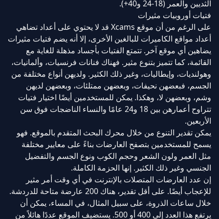
الثديين والعمر (18-24 و40+).
فتيات أوروبيات مثيرات
على الرغم من أن موقع Xcams قد لا يحتوي على أعداد تضاهي
أعداد مواقع الكاميرات للبالغين الأخرى، إلا أنه يضم فتيات مثيرات
يضاهين أي موقع آخر. تتمتع الفتيات بأجساد مذهلة للغاية مع
القائمة، كما تتميز بتنوع مثير. فهناك فنانات فرنسيات، وألمانيات،
وهولنديات، وإيطاليات، وغير ذلك الكثير. ولديهن أنواع مختلفة من
الجسم، فبعضهن نحيفات، وبعضهن ممتلئات، وبعضهن لديهن
وشم، وبعضهن لا، وهكذا. يمكن للمستخدمين أيضًا اختيار فتيات
تتراوح أعمارهن بين 18 و24 عامًا والنساء الناضجات فوق سن
الأربعين.
يمكن تقدير التنوع من خلال محرك البحث المتقدم بالموقع. فهو
يسمح للمستخدمين بتصفح العارضات بناءً على معايير مختلفة
مثل العمر ولون الشعر وحجم الكوب ونوع الجسم والتفضيل
الجنسي وغير ذلك الكثير. إنها الحزمة الكاملة.
إن عدد العارضات المتصلات بالإنترنت في أي وقت أمر مثير
للإعجاب أيضًا. على أقل تقدير، هناك 200 عارضة متاحة للدردشة.
خلال ساعات الذروة، على سبيل المثال، في المساء، يمكن أن
يرتفع هذا العدد إلى 400 أو 500. يستضيف الموقع عددًا هائلاً من