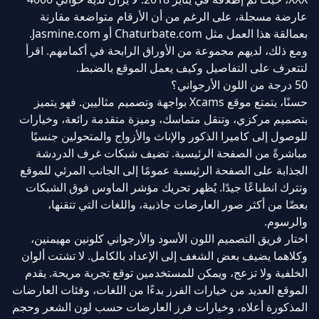
عارضة مسجلة، على الرغم من أن الأرقام متواضعة مقارنة
بعمالقة هذا العمل مثل Chaturbate.com أو Jasmine.com.
ومع ذلك، لديهم مجموعة من الأوراق الرابحة في أكمامهم. اقرأ
لتتعرف على التفاصيل وكيف يعمل الموقع بالضبط.
50 درجة من اللون الأرجواني؟
حسنًا، يتمتع موقع Xcams بواجهة وتصميم مثاليين. فهو يتميز
بتصميم مركزي، وتنقل متماسك، وميزة متقدمة رائعة، وخيارات
للوصول إلى كاميرا الذكور والإناث والأزواج والمتحولين جنسيًا
مباشرةً من الصفحة الرئيسية. تضيف شبكات غرف الدردشة
الجذابة على الصفحة الرئيسية عمومًا إلى الجانب المرئي للموقع
وتترك انطباعًا جيدًا. يُظهر تحريك مؤشر الماوس فوق الشبكات
بعضًا من أكثر صور العارضات جاذبية، واللغات التي تتقنها،
والرسوم.
اختار فريق التصميم اللون الأسود والأرجواني كلونين مهيمنين،
وكلاهما يضيف بعض الشغف إلى الإعداد بالكامل. لا تشتت ألوان
الخلفية ولا تزعج، ويمكن للمستخدمين توقع تجربة مريحة. يقدم
الموقع العديد من خيارات الفرز بدءًا من اللغات، وفئات العارضات
المذكورة أعلاه، وخيارات فرز العارضات حسب لون الشعر وحجم