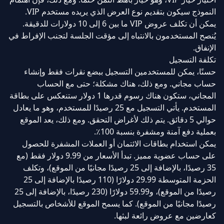
النموذج سيكون بتقديم نوع العرض الذي يريده مستخدم VIP.
يمكن أن تكلف عروض VIP ما بين 6 إلى 10 دولارات للدقيقة.
يُنصح المستخدمون بالانتباه إلى مؤقت الجلسة لتجنب الإفراط في
الإنفاق.
تكلفة التسجيل
حسنًا، يمكن للمستخدمين التسجيل ببضع نقرات فقط وإنشاء
حساب مجاني. ومع ذلك، هناك مشكلة؛ حتى مع الحساب
المجاني، ستكون هناك رسوم قدرها 1 دولار ستنعكس على بطاقة
المستخدم. يأتي التسجيل مع 25 رصيدًا للمستخدم، وهو ما يعادل
حوالي 5 دقائق. يتم ذلك لأغراض التحقق. ومع ذلك، يعد الموقع
بعملية دفع آمنة ومشفرة بنسبة 100٪.
يمكن استخدام بطاقات الائتمان أو العملات المشفرة للحصول
على حساب عضوية مميز. تبدأ الأسعار من 9.99 دولار فقط (مع
35 رصيدًا، بالإضافة إلى 25 رصيدًا مجانيًا من الموقع)، وتكلف
الحزمة المتوسطة 29.99 دولارًا (110 رصيدًا بالإضافة إلى 25
رصيدًا من الموقع)، و59.99 دولارًا (230 رصيدًا، بالإضافة إلى 25
رصيدًا مجانيًا من الموقع). كما يسمح الموقع للأشخاص بالتسجيل
كعارضين مع عروض رائعة لبثها.