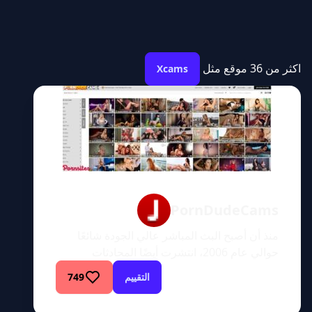
اكثر من 36 موقع مثل
Xcams
PornDudeCams
منذ أن أصبح البث المباشر عالي الجودة شائعًا
حوالي عام 2006، انتشرت أيضًا المحادثات
التليفزيونية المباشرة وشكل جديد من أشكال
التقييم
749
المواد الإباحية عبر الإنترنت. صحيح أن خدمات
البث الجنسي كانت موجودة قبل ذلك الوقت، لكن