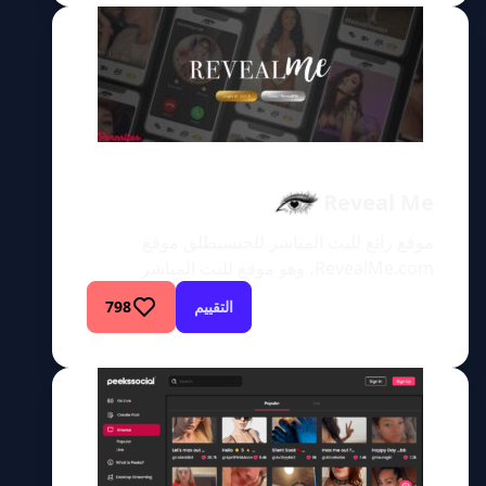
معظم الناس لم يتمكنوا من تحمل تكلفة الأجهزة
للاستمتاع بها، وحتى في ذلك الوقت، كانوا
يشاهدونها على الأرجح بدقة 240 […]
Reveal Me
موقع رائع للبث المباشر للجنسيطلق موقع
RevealMe.com، وهو موقع للبث المباشر
للجنس، على نفسه اسم “وجهة الأحلام” للأشخاص
التقييم
798
الشهوانيين الذين يبحثون عن الاختلاط والمغازلة
والاستمتاع. لم أسمع بهذا الموقع من قبل،
وتصفحه هو أسوأ شيء قمت به على الإطلاق. يوفر
موقعا OnlyFans وReveal Me وظائف مماثلة.
ومع ذلك، يقدم موقع Reveal Me بعض الإضافات
الرائعة. […]