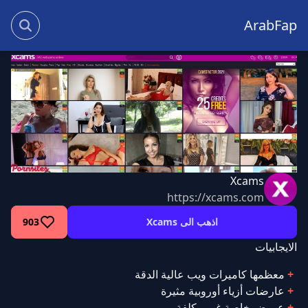
ArabFap
Xcams
https://xcams.com
اذهب الى Xcams
903
الايجابيات
معظمها كاميرات ويب عالية الدقة
عارضات أزياء أوروبية مثيرة
عروض خاصة غير مكلفة