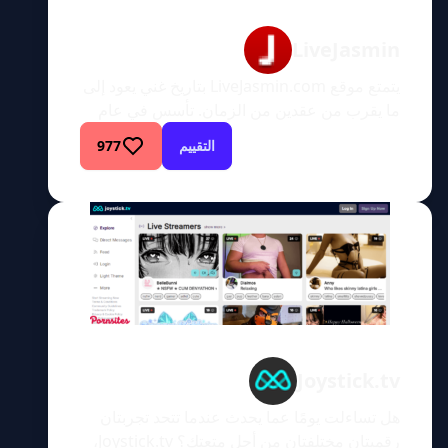
LiveJasmin
يتمتع موقع LiveJasmin.com بتاريخ غني يعود إلى
ما يقرب من عقدين من الزمان. تأسس في عام
2001 باسم Jasmin.hu، وكان في البداية موقعًا
التقييم
977
مجريًا للبالغين. شهد الموقع نموًا هائلاً في عام
2003، مما سمح له باستهداف جمهور أكثر عالمية.
أصبح عالميًا في عام 2003 بعد أن شهد نموًا لا
يصدق، وأعاد تسمية نفسه باسم LiveJasmin. […]
Joystick.tv
هل تساءلت يومًا عما يحدث عندما تتحد تجربتان
رقميتان مختلفتان من أجل متعتك؟ Joystick.tv،