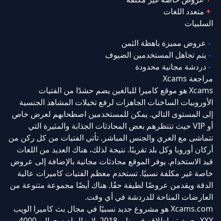
متعدد اللغات
السلبيات
عروض مميزة باهظة الثمن
يتم تجاهل المستخدمين الضيوف
دردشة مجانية محدودة
مراجعة Xcams
Xcams هو موقع كاميرا للبالغين يضم حشدًا من الفتيات
الأوروبيات الساخنات الجاهزات لرفع تخيلات المشاهد الجنسية
إلى المستوى التالي. يمكن للمستخدمين اصطحابهم لعرض خاص
أو VIP حيث تنتظرهم بعض المحادثات الجذابة والمثيرة التي
تتماشى مع العري والجنس المباشر. تأتي الفتيات من كل ركن من
أركان أوروبا وكل بلد تقريبًا. نتيجة لذلك، هناك العديد من اللغات
قيد الاستخدام. يوفر الموقع محادثات مجانية بالإضافة إلى عروض
خاصة غير مكلفة نسبيًا. تستخدم معظم الفتيات كاميرات عالية
الدقة ويقدمن عروضًا لطيفة حقًا. هناك أيضًا مجموعة متنوعة من
العارضات المتاحة للدردشة في أي وقت.
Xcams.com هو مشروع جديد نسبيًا في مجال بث كاميرا الويب
XXX، حيث تم إطلاقه في يناير 2018. لا يزال لديه حوالي 4000