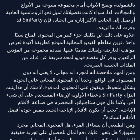
بالشمولية، وتفتح الأبواب أمام مجموعة متنوعة من الأنواع
والمجالات. لذا، سواء كانت تفضيلاتك تميل نحو الرومانسية العادية
أو تميل إلى الجانب الأكثر إثارة من الحياة، فإن SinParty قد
وفرت لك ما تريده.
علاوة على ذلك، لن يكلفك جزء كبير من المحتوى المتاح سنتًا
واحدًا. تزين مقاطع الفيديو المجانية الموقع كطريقة أكيدة لعرض
مواهب العارضة وإبقائك مدمنًا عليها. بقيادة مجموعة من المؤدين
الرائعين، يوفر كل مقطع فيديو لمحة سريعة عن عالم من
الملذات الحسية الصريحة.
ومن المهم ملاحظة أنه لمجرد أنه مجاني، لا يعني أنه دون
المستوى. في الواقع، وجدنا أن المحتوى المجاني عالي الجودة
بشكل ملحوظ، ويتفوق على المحتوى المدفوع. لا شك أن هذا يثبت
التزام SinParty بإعطاء الأولوية لإرضاء المستخدم على أي شيء
آخر. وكما قال جون ستاجليانو، المخضرم في صناعة الأفلام
الإباحية، “يجب أن تكون الأفلام الإباحية الجيدة بنفس جودة أفضل
الأفلام السائدة”.
ومن الطبيعي أن يتساءل المرء، هل المحتوى المجاني مجرد
تشويق؟ هل يتعين عليك دفع المال للحصول على تجربة حقيقية
للجانب البري؟ في حين أنه من الصحيح أن المحتوى المتميز يرفع