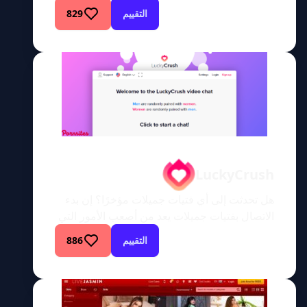
الترفيه للبالغين غير المختصر حيث تقتصر ظلال
التقييم
829
المتعة على خيالك فقط؟ مرحبًا بك في PDCams،
عالم الحسية الفنية حيث تنبض الخيالات الجامحة
بالحياة. هل هي أرض عجائب مطلقة لمستكشفي
الخيال أم رحلة لا تنتهي لاستكشاف المتعة
الحسية؟ استمر في […]
LuckyCrush
هل تحدثت إلى أي فتيات جميلات مؤخرًا؟ إن بدء
الاتصال بفتيات جميلات يعد من أصعب الأمور التي
يتعين على الرجل القيام بها. وذلك إذا لم تكن تتمتع
التقييم
886
بمظهر حسن مثل براد بيت، ففي هذه الحالة تأتي
الفتيات إليك، وليس العكس. عندما تستعد للتحدث
مع فتاة جميلة، تبدأ إبطيك في التعرق، وتبدأ في
التذمر والتلعثم، وهذا […]