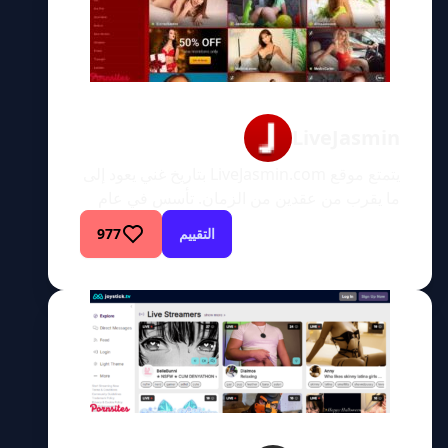
LiveJasmin
يتمتع موقع LiveJasmin.com بتاريخ غني يعود إلى
ما يقرب من عقدين من الزمان. تأسس في عام
2001 باسم Jasmin.hu، وكان في البداية موقعًا
التقييم
977
مجريًا للبالغين. شهد الموقع نموًا هائلاً في عام
2003، مما سمح له باستهداف جمهور أكثر عالمية.
أصبح عالميًا في عام 2003 بعد أن شهد نموًا لا
يصدق، وأعاد تسمية نفسه باسم LiveJasmin. […]