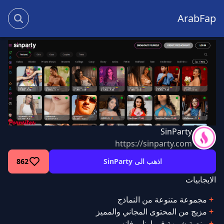
ArabFap
SinParty
https://sinparty.com
اذهب الى SinParty
862
الايجابيات
مجموعة متنوعة من النماذج
مزيج من المحتوى المجاني والمميز
منصة شبيهة في اونلي فانز