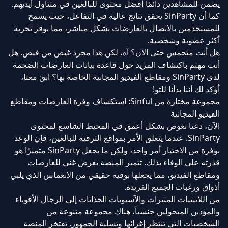
يضمن للمشاهدين دائمًا أفضل محتوى للبالغين في متناول أيديهم.
كما أن SinParty يحقق نتائج عالية في التفاعل، حيث يسمح
للمستخدمين بالاتصال بالعارضات بشكل مباشر، مما يوفر تجربة
أكثر عضوية وشخصية.
هل أنت متحمس حتى الآن؟ آه، لكن هذا مجرد غيض من فيض. هل
أنت مهتم باكتشاف المزيد حول قاعدة بيانات العارضات الضخمة
لدى SinParty ومقاطع الفيديو المجانية الخاصة بها؟ ابقَ معنا،
أؤكد لك أننا بدأنا للتو!
مجموعة مختارة من Sinful: استكشاف وفرة العارضات ومقاطع
الفيديو المجانية
الآن، دعنا نغوص بشكل أعمق في المحيط الشاسع لمحتوى
SinParty. عندما يتعلق الأمر بمواقع الترفيه للبالغين، فإن الوعد
بوفرة من الاختيار أمر واحد، ولكن ما يجعل SinParty متميزًا هو
قدرته على الوفاء بذلك. تتميز المنصة بعرض غني للعارضات
ومقاطع الفيديو، مما يجعلها بوفيه حقيقي من الانغماس الذي يلبي
أذواق ورغبات الجميع الفريدة.
من اللاتينيات المثيرات والآسيويات الجذابات إلى الرجال الأقوياء
والمؤدين المتحولين جنسياً، هناك مجموعة متنوعة من
الشخصيات التي تنتظر إغرائها وتسلية الجمهور. تفتخر المنصة