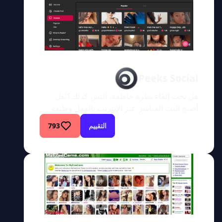
موقعا OnlyFans وReveal Me وظائف مماثلة.
ومع ذلك، يقدم موقع Reveal Me بعض الإضافات
الرائعة. […]
Peeks Social
هل تحب إلقاء نظرة خاطفة، أليس كذلك؟!هل
أصبح البث المباشر عبر الإنترنت بالفعل وظيفة
المستقبل؟ مع وجود العديد من الفتيات والفتيان
التقييم
793
الذين يبثون محتواهم عبر الإنترنت ويحصلون على
أجر، ما الذي يجعلهم يبحثون عن وظيفة حقيقية؟
هذا مربح للغاية ولا يتطلب منك النهوض من الأريكة
التي تجلس عليها الآن. أحد المواقع التي وعدت
الآخرين بالعظمة […]