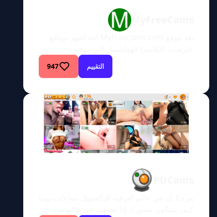
MyFreeCams
يعد موقع Myfreecams.com أحد أشهر مواقع
عارضات الكاميرا الهواةيُشار إلى موقع
Myfreecams.com اختصارًا باسم (MFC)، وهو
التقييم
947
موقع مجاني لفتيات الكاميرا حيث يمكن
للمستخدمين مشاهدة عارضات الكاميرا الهواة
وهن يؤدين عروضهن على الهواء مباشرة. يستهدف
الموقع بشكل أساسي النساء الهواة، ولكن يمكن
العثور على عارضة أزياء محترفة أو نجمة أفلام
إباحية من حين لآخر هنا أيضًا. […]
PDCams
مرحبًا بك في عالم الترفيه للبالغينهل تساءلت يومًا
كيف سيكون شعورك إذا تعمقت في عالم من