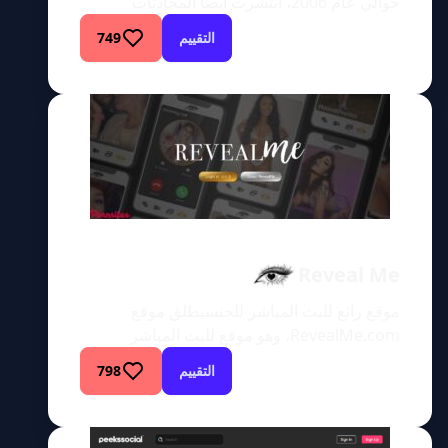
حوالي عام 2006، انتشرت أيضًا المحادثات
التليفزيونية المباشرة وشكل جديد من أشكال
التقييم
749
المواد الإباحية عبر الإنترنت. صحيح أن خدمات
البث الجنسي كانت موجودة قبل ذلك الوقت، لكن
معظم الناس لم يتمكنوا من تحمل تكلفة الأجهزة
للاستمتاع بها، وحتى في ذلك الوقت، كانوا
يشاهدونها على الأرجح بدقة 240 […]
Reveal Me
موقع رائع للبث المباشر للجنسيطلق موقع
RevealMe.com، وهو موقع للبث المباشر
للجنس، على نفسه اسم “وجهة الأحلام” للأشخاص
التقييم
798
الشهوانيين الذين يبحثون عن الاختلاط والمغازلة
والاستمتاع. لم أسمع بهذا الموقع من قبل،
وتصفحه هو أسوأ شيء قمت به على الإطلاق. يوفر