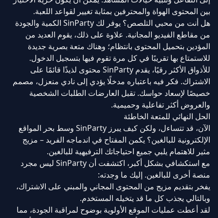
بين المحتوى الهواة والمحترفين بمثابة تغيير لقواعد اللعبة.
هل أنت من محبي التلصص؟ يوفر لك SinParty الكمية والجودة
من مقاطع الفيديو المجانية. علاوة على ذلك، يقوم العديد من
المؤدين بتحميل المحتوى بانتظام؛ وهناك متعة بصرية جديدة
للاستمتاع بها تقريبًا في كل مرة تقوم فيها بتسجيل الدخول.
للأذواق الأكثر رقيًا، يقدم SinParty محتوى لذيذًا قائمًا على
الاشتراك. فكر فيه باعتباره مدخلًا يؤدي إلى نادي منعزل، مصمم
خصيصًا لإسعاد حواسك. تقبل العارضات الطلبات الشخصية
والعروض أكثر تفاعلية وحميمية.
الحل النهائي للمتعة الخاطئة
الآن، قد تتساءل، ولكن كيف يبرز SinParty وسط بحر المواقع
الإلكترونية للبالغين؟ يكمن المفتاح في اندماجه الفريد – مزيج
مثير للاهتمام يلبي جميع احتياجاتك الترفيهية للبالغين.
مع استكشافي بشكل أكبر، اكتشفت أن SinParty ليس مجرد
منصة أخرى للبالغين. إليك ما وجدته:
يفخر بتقديم مزيج من المحتوى المجاني والمبني على الاشتراك،
وبالتالي يجذب كل ما قد يتخيله المستخدم.
لقد أعطت عمليات الموقع الأولوية بوضوح لمراقبة الجودة، مما