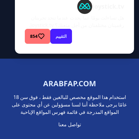
Joystick.tv
هل تساءلت يومًا عما يحدث عندما تتحد تجربتان
رقميتان مختلفتان من أجل متعتك؟ Joystick.tv،
موقع كاميرا مباشر غير تقليدي، يدير شبكة جديدة
التقييم
854
من الترفيه للبالغين من خلال دمج حماسة الألعاب
مع شغف الجنس المباشر. دعنا نتعمق أكثر في هذا
العالم الغريب من الترفيه الرقمي.المتعة
الافتراضية تلتقي بثقافة الألعابJoystick.tv عبارة
عن منصة ترفيه للبالغين تكسر القواعد […]
ARABFAP.COM
استخدام هذا الموقع مخصص للبالغين فقط ، فوق سن 18
عامًا يرجى ملاحظة أننا لسنا مسؤولين عن أي محتوى على
المواقع المدرجة في قائمة فهرس المواقع الإباحية
تواصل معنا