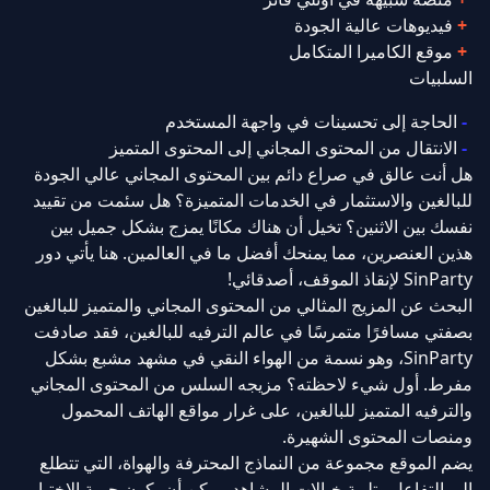
فيديوهات عالية الجودة
موقع الكاميرا المتكامل
السلبيات
الحاجة إلى تحسينات في واجهة المستخدم
الانتقال من المحتوى المجاني إلى المحتوى المتميز
هل أنت عالق في صراع دائم بين المحتوى المجاني عالي الجودة
للبالغين والاستثمار في الخدمات المتميزة؟ هل سئمت من تقييد
نفسك بين الاثنين؟ تخيل أن هناك مكانًا يمزج بشكل جميل بين
هذين العنصرين، مما يمنحك أفضل ما في العالمين. هنا يأتي دور
SinParty لإنقاذ الموقف، أصدقائي!
البحث عن المزيج المثالي من المحتوى المجاني والمتميز للبالغين
بصفتي مسافرًا متمرسًا في عالم الترفيه للبالغين، فقد صادفت
SinParty، وهو نسمة من الهواء النقي في مشهد مشبع بشكل
مفرط. أول شيء لاحظته؟ مزيجه السلس من المحتوى المجاني
والترفيه المتميز للبالغين، على غرار مواقع الهاتف المحمول
ومنصات المحتوى الشهيرة.
يضم الموقع مجموعة من النماذج المحترفة والهواة، التي تتطلع
إلى التفاعل وتلبية خيالات المشاهد. يمكن أن يكون حرية الاختيار