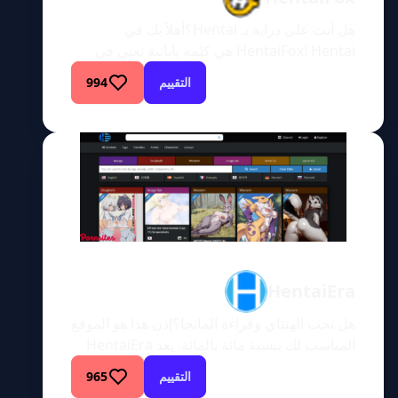
هل أنت على دراية بـ Hentai؟أهلاً بك في
HentaiFox! Hentai هي كلمة يابانية تعني في
الغرب محتوى إباحي جنسي صريح في القصص
التقييم
994
المصورة أو الرسوم المتحركة. الأنمي أو المانجا أو
ألعاب الفيديو، نشأت بشكل خاص في اليابان. هناك
بعض أشكال الانحرافات الجنسية في الهنتاي. هناك
أيضًا أنمي ومانجا تحتوي فقط على عناصر هنتاي
مثل Yaoi […]
HentaiEra
هل تحب الهنتاي وقراءة المانجا؟إذن هذا هو الموقع
المناسب لك بنسبة مائة بالمائة. يعد HentaiEra
مكانًا رائعًا على الإنترنت، وهنا ستحقق كل
التقييم
965
احتياجاتك من الهنتاي الشاذة. هناك الكثير من