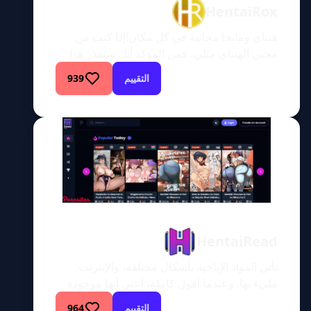
HentaiRox
هنتاي ومانجا مجانية في كل مكان!إذا كنت من
محبي الهنتاي مثلي، فمن المؤكد أنك ستقدر هذا
الموقع وكل ما يقدمه. لذا، استعد لرؤية بعض
التقييم
939
الأعمال الفنية المذهلة، ومانجا الهنتاي المذهلة،
وجميع أنواع الأشياء الشاذة والمثيرة التي كنت
تبحث عنها دائمًا ولكنك لم تجد الموقع المثالي
لمشاهدتها كلها في مكان واحد. لا تبحث أكثر يا
صديقي، […]
HentaiRead
تأتي المواد الإباحية بأشكال مختلفة، والإنترنت
مليء بها. وعندما أقول كاملة، أعني أنها موجودة
في كل مكان تنظر إليه. هناك الآلاف، إن لم يكن
التقييم
964