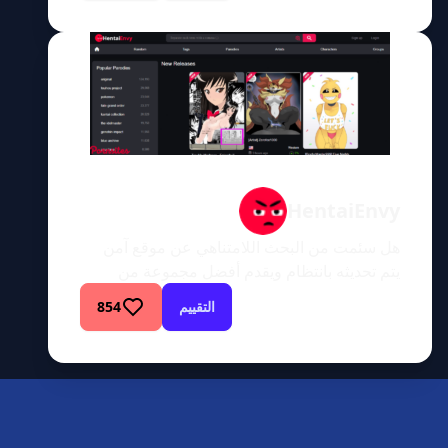
المحتوى الذي يمكنك تصفحه عندما تتصفح
HentaiEra، وتريد أن تجد الشيء المثالي لك! كن
مستعدًا للغوص في عالم الهنتاي المانجا وتحقيق
احتياجاتك مع بعض من أكثر […]
HentaiEnvy
هل سئمت من البحث اللامتناهي عن موقع آمن
يتم تحديثه بانتظام ويقدم أفضل مجموعة من
هنتاي مانجا؟ أيها الأصدقاء، استعدوا لتجربة رحلة
التقييم
854
مختلفة ومثيرة في عالم صناعة البالغين والتي
ستشبع رغباتكم في المحتوى عالي الجودة. مرحبًا
بكم في HentaiEnvy.هل أنت يائس من الحصول
على مجموعة كبيرة ومتنوعة من هنتاي عالي
الجودة؟أفهم ذلك. أنت من عشاق […]