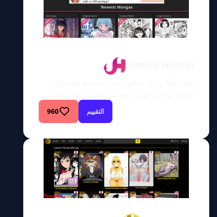
Simply Hentai
نظرًا لأننا نراجع مواقع الويب الجديدة باستمرار
طوال الوقت، فمن الصعب الحصول على رقم
دقيق، ولكن يبدو لنا أحيانًا أن هناك عددًا من
التقييم
960
منصات الهنتاي تقريبًا مثل مواقع الأنابيب. وبالمثل،
تحتوي العديد من صفحات الويب هذه على قدر
كبير من المحتوى الأصلي، إن لم يكن أكثر، من
مواقع التجميع. وهذا ليس مفاجئًا للغاية بالنظر إلى
[…]