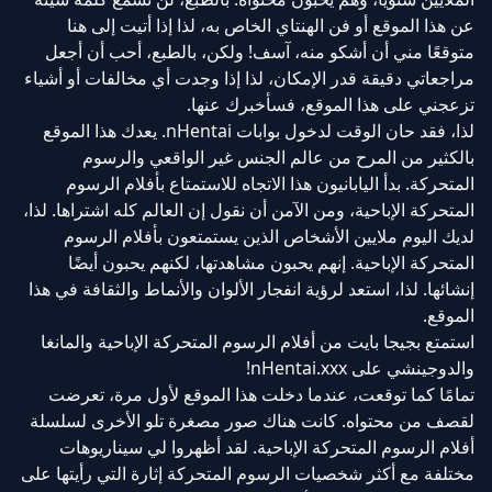
عن هذا الموقع أو فن الهنتاي الخاص به، لذا إذا أتيت إلى هنا
متوقعًا مني أن أشكو منه، آسف! ولكن، بالطبع، أحب أن أجعل
مراجعاتي دقيقة قدر الإمكان، لذا إذا وجدت أي مخالفات أو أشياء
تزعجني على هذا الموقع، فسأخبرك عنها.
لذا، فقد حان الوقت لدخول بوابات nHentai. يعدك هذا الموقع
بالكثير من المرح من عالم الجنس غير الواقعي والرسوم
المتحركة. بدأ اليابانيون هذا الاتجاه للاستمتاع بأفلام الرسوم
المتحركة الإباحية، ومن الآمن أن نقول إن العالم كله اشتراها. لذا،
لديك اليوم ملايين الأشخاص الذين يستمتعون بأفلام الرسوم
المتحركة الإباحية. إنهم يحبون مشاهدتها، لكنهم يحبون أيضًا
إنشائها. لذا، استعد لرؤية انفجار الألوان والأنماط والثقافة في هذا
الموقع.
استمتع بجيجا بايت من أفلام الرسوم المتحركة الإباحية والمانغا
والدوجينشي على nHentai.xxx!
تمامًا كما توقعت، عندما دخلت هذا الموقع لأول مرة، تعرضت
لقصف من محتواه. كانت هناك صور مصغرة تلو الأخرى لسلسلة
أفلام الرسوم المتحركة الإباحية. لقد أظهروا لي سيناريوهات
مختلفة مع أكثر شخصيات الرسوم المتحركة إثارة التي رأيتها على