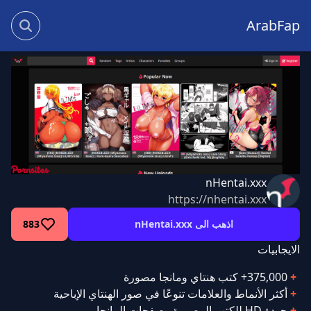
ArabFap
nHentai.xxx
https://nhentai.xxx
اذهب الى nHentai.xxx
883
الايجابيات
375,000+ كتب هنتاي ومانجا مصورة
أكثر الأنماط والعلامات تنوعًا في صور الهنتاي الإباحية
جودة HD للكتب المصورة وصفحات المانجا