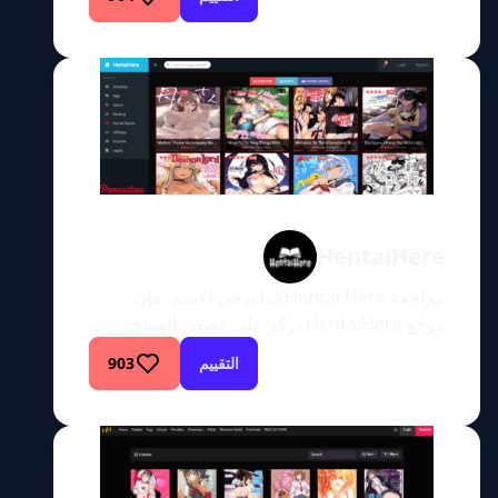
الملايين، من مواقع المواد الإباحية على الويب،
وربما رأيت العديد من الإعلانات عندما حاولت
مشاهدة بعض الأفلام مجانًا على بعض المواقع
المقرصنة حيث تروج الإعلانات المنبثقة مباشرة
لمواقع الويب المخصصة للبالغين. […]
HentaiHere
مراجعة Hentai Hereكما يوحي الاسم، فإن
موقع HentaiHere يركز على قصص الهنتاي
المصورة مع الكثير من قصص الهنتاي المصورة
التقييم
903
التي تغطي مواضيع ساخنة للغاية وفتيات جميلات
مرسومات بشكل مذهل ينتظرن الزوار. يتم إنشاء
معظم المحتوى بواسطة محترفين مستقلين، ولن
يضطر المستخدمون إلى التعامل مع كل العيوب
المعتادة التي تأتي من العمل التجاري. يمكن