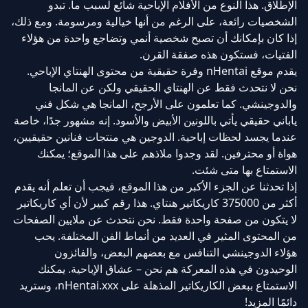
الإطلاق. هذا النوع من الأفلام الإباحية شائع لسبب ما. تبدو
الشخصيات رائعة، على الرغم من أنها خيالية ومرسومة. ومع ذلك،
إذا كان بإمكانك أن تصبح شخصية أنمي وتضاجع واحدة من هؤلاء
الفتيات، فستكون هذه صفقة القرن.
يقدم موقع nHentai وفرة حقيقية من محتوى الهنتاي الإباحي.
نحن لا نتحدث فقط عن الهنتاي الحقيقي ولكن عن المانجا
والدوجينشي. كما تعلمون على الأرجح، المانجا هي شكل فني
ياباني حقيقي يأتي باللونين الأبيض والأسود. إنه مشهور جدًا، خاصة
عندما يجسد لحظات إباحية. الدوجين هي منتجات فنانين حقيقيين،
هواة أو محترفين. لقد وجدوا ملاذهم على هذا الموقع؛ يمكنك
الاستمتاع بها متى شئت.
إذا تحدثنا عن الجزء الأكبر من هذا الموقع، فيجب أن تعلم أنه يقدم
أكثر من 375000 كاريكاتير هنتاي. هذا رقم كبير لأن أي كاريكاتير
لا يتكون من صفحة واحدة فقط. نحن نتحدث عن ملايين الصفحات
من المحتوى المثير في العديد من أنماط الفن المختلفة. يحب
هؤلاء الدوجينشي التنافس مع بعضهم البعض، والفائزون
الوحيدون في هذه المعركة هم نحن – عشاق الإباحية. يمكنك
الاستمتاع ببعض الكاريكاتير المذهلة على nHentai.xxx، وستريد
دائمًا المزيد!