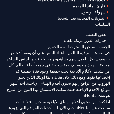
قارئ المانجا المدمج
سهولة الوصول
التنزيلات المجانية بعد التسجيل
السلبيات
بعض النصب
خيارات الفرز مربكة للغاية
الجنس الساخن المتحرك لمتعة الجميع
في صناعة الترفيه للبالغين، اعتاد الناس على أن يقوم أشخاص
حقيقيون بكل العمل. إنهم يشاهدون مقاطع فيديو الجنس الساخن
مع أكثر الهواة ونجوم الإباحية سخونة في جميع أنحاء العالم. كل
من يشاهد الأفلام الإباحية يحب حقيقة وجود فتاة حقيقية تم
إخضاعها بقوة. ومع ذلك، كان هناك دائمًا أولئك الذين يحبون
الهروب من الواقع. إنهم يحبون أفلام الهنتاي الإباحية. أحد أشهر
مواقع الأفلام الإباحية حيث يمكنك الاستمتاع بهذا النوع من المرح
هو nHentai.xxx.
إذا كنت من محبي أفلام الهنتاي الإباحية ومحبيها، فلا بد أنك
سمعت عن nHentai حتى الآن. إنه أحد تلك المواقع التي يزورها
الملايين سنويًا، وهم يحبون محتواه. بالطبع، لن تسمع كلمة سيئة