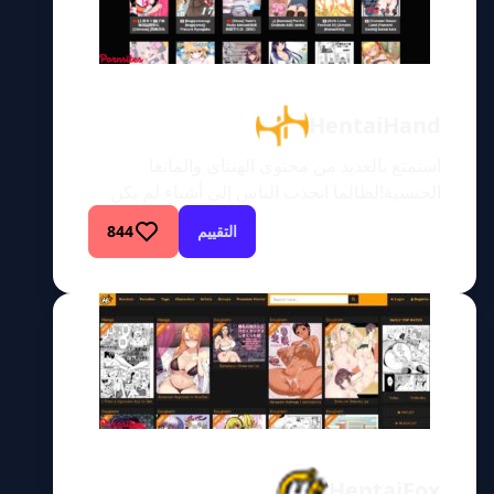
مشاهدة المانجا […]
HentaiHand
استمتع بالعديد من محتوى الهنتاي والمانغا
الجنسية!لطالما انجذب الناس إلى أشياء لم يكن
من الممكن أن يحصلوا عليها. هذا هو السبب في
التقييم
844
أننا نشاهد الأفلام الإباحية معظم الوقت. نحن نعلم
أننا لن نمارس الجنس مع ليزا آن، وبالتالي نشاهد
الأفلام ونتخيل أنفسنا محظوظين. نفس الشيء
ينطبق على أفلام الهنتاي الإباحية. تلك الفتيات
المتحركات ذات الثديين […]
HentaiFox