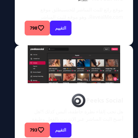
موقع رائع للبث المباشر للجنسيطلق موقع
RevealMe.com، وهو موقع للبث المباشر
للجنس، على نفسه اسم “وجهة الأحلام” للأشخاص
التقييم
798
الشهوانيين الذين يبحثون عن الاختلاط والمغازلة
والاستمتاع. لم أسمع بهذا الموقع من قبل،
وتصفحه هو أسوأ شيء قمت به على الإطلاق. يوفر
موقعا OnlyFans وReveal Me وظائف مماثلة.
ومع ذلك، يقدم موقع Reveal Me بعض الإضافات
الرائعة. […]
Peeks Social
هل تحب إلقاء نظرة خاطفة، أليس كذلك؟!هل
أصبح البث المباشر عبر الإنترنت بالفعل وظيفة
المستقبل؟ مع وجود العديد من الفتيات والفتيان
التقييم
793
الذين يبثون محتواهم عبر الإنترنت ويحصلون على