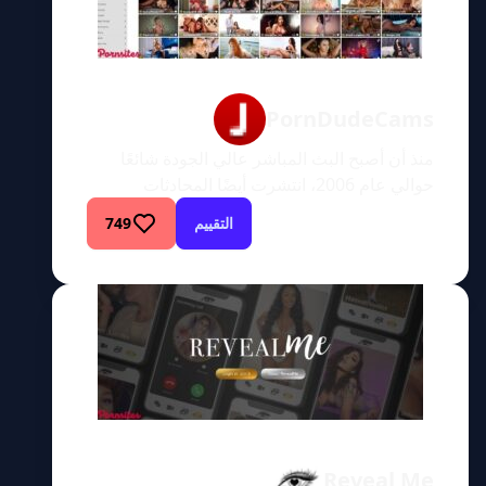
PornDudeCams
منذ أن أصبح البث المباشر عالي الجودة شائعًا
حوالي عام 2006، انتشرت أيضًا المحادثات
التليفزيونية المباشرة وشكل جديد من أشكال
التقييم
749
المواد الإباحية عبر الإنترنت. صحيح أن خدمات
البث الجنسي كانت موجودة قبل ذلك الوقت، لكن
معظم الناس لم يتمكنوا من تحمل تكلفة الأجهزة
للاستمتاع بها، وحتى في ذلك الوقت، كانوا
يشاهدونها على الأرجح بدقة 240 […]
Reveal Me