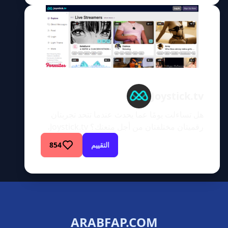
أصبح عالميًا في عام 2003 بعد أن شهد نموًا لا
يصدق، وأعاد تسمية نفسه باسم LiveJasmin. […]
Joystick.tv
هل تساءلت يومًا عما يحدث عندما تتحد تجربتان
رقميتان مختلفتان من أجل متعتك؟ Joystick.tv،
موقع كاميرا مباشر غير تقليدي، يدير شبكة جديدة
التقييم
854
من الترفيه للبالغين من خلال دمج حماسة الألعاب
مع شغف الجنس المباشر. دعنا نتعمق أكثر في هذا
العالم الغريب من الترفيه الرقمي.المتعة
الافتراضية تلتقي بثقافة الألعابJoystick.tv عبارة
عن منصة ترفيه للبالغين تكسر القواعد […]
ARABFAP.COM