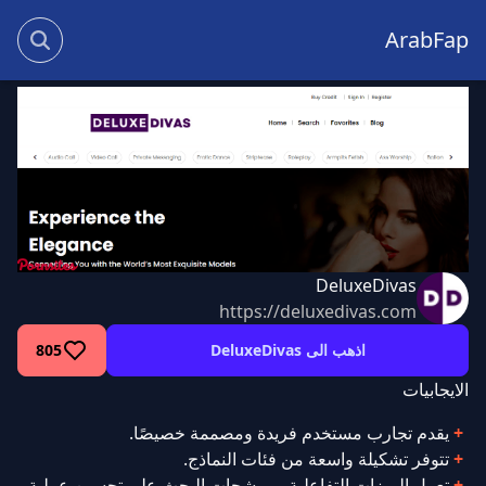
ArabFap
DeluxeDivas
https://deluxedivas.com
اذهب الى DeluxeDivas
805
الايجابيات
يقدم تجارب مستخدم فريدة ومصممة خصيصًا.
تتوفر تشكيلة واسعة من فئات النماذج.
تعمل الميزات التفاعلية ومرشحات البحث على تحسين عملية