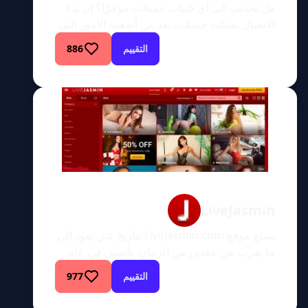
هل تحدثت إلى أي فتيات جميلات مؤخرًا؟ إن بدء
الاتصال بفتيات جميلات يعد من أصعب الأمور التي
يتعين على الرجل القيام بها. وذلك إذا لم تكن تتمتع
التقييم
886
بمظهر حسن مثل براد بيت، ففي هذه الحالة تأتي
الفتيات إليك، وليس العكس. عندما تستعد للتحدث
مع فتاة جميلة، تبدأ إبطيك في التعرق، وتبدأ في
التذمر والتلعثم، وهذا […]
LiveJasmin
يتمتع موقع LiveJasmin.com بتاريخ غني يعود إلى
ما يقرب من عقدين من الزمان. تأسس في عام
2001 باسم Jasmin.hu، وكان في البداية موقعًا
التقييم
977
مجريًا للبالغين. شهد الموقع نموًا هائلاً في عام
2003، مما سمح له باستهداف جمهور أكثر عالمية.