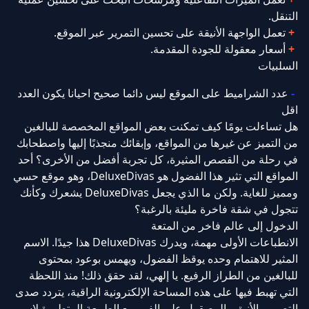
التنقل.
تعمل الواجهة الأنيقة على تحسين التمرير عبر الموقع.
أسعار معقولة للجودة المقدمة.
السلبيات
عدد الشراميط على الموقع ليس دائما صحيح احيانا يكون العدد
اقل
هل تساءلت يومًا كيف تمكنت بعض المواقع المخصصة للبالغين
من التميز عن غيرها من المواقع، وإبقائك منجذبًا إليها واصطحابك
في رحلة من القصص المثيرة، كل تجربة أفضل من الأخرى؟ أحد
المواقع التي تثير هذا الفضول هو DeluxeDivas، وهو موقع حسي
ومميز للغاية. ولكن ما الذي يجعل DeluxeDivas يشعرك وكأنك
تتجول في شقة فاخرة مليئة بالرغبة؟
الدخول إلى عالم فاخر من المتعة
الانطباعات الأولى مهمة، ويدرك DeluxeDivas هذا جيدًا. الاسم
المثير للاهتمام وحده يوقظ الفضول، ويهمس بوعود بمحتوى
للبالغين من الطراز الرفيع. يا إلهي، لقد حقق ذلك! منذ اللحظة
التي تهبط فيها على هذه المساحة الإلكترونية الراقية، يتردد صدى
التصميم الأنيق والمصقول على الفور مع الطبيعة المتطورة لاسم