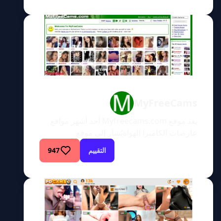
أجر، ما الذي يجعلهم يبحثون عن وظيفة حقيقية؟
هذا مربح للغاية ولا يتطلب منك النهوض من الأريكة
التي تجلس عليها الآن. أحد المواقع التي وعدت
الآخرين بالعظمة […]
MyFreeCams
يعد موقع Myfreecams.com أحد أشهر مواقع
عارضات الكاميرا الهواةيُشار إلى موقع
Myfreecams.com اختصارًا باسم (MFC)، وهو
التقييم
947
موقع مجاني لفتيات الكاميرا حيث يمكن
للمستخدمين مشاهدة عارضات الكاميرا الهواة
وهن يؤدين عروضهن على الهواء مباشرة. يستهدف
الموقع بشكل أساسي النساء الهواة، ولكن يمكن
العثور على عارضة أزياء محترفة أو نجمة أفلام
إباحية من حين لآخر هنا أيضًا. […]