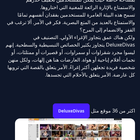
والاستمتاع بالإثارة الرائعة للمغنية التي اختاروها.
تسمح هذه البيئة الغامرة للمستخدمين بفقدان أنفسهم تمامًا
والاستمتاع بالعديد من المتع البصرية. فكر في الأمر. ألا ترغب في
القفز والانضمام إلى المرح؟
ولكن هناك عمق يتجاوز الإغراء الأولي. التصنيف في
DeluxeDivas يتجاوز بكثير الخصائص التبسيطية والسطحية. إنهم
ليسوا مجرد شقراوات أو سمراوات، أو قصيرات أو ممتلئات، أو
نجمات أفلام إباحية أو هواة. العارضات هنا هن إلهات، ولكل منهن
شخصية فريدة تجعلهن أكثر إغراءً. الأمر يتعلق بالقصة التي ترويها
كل عارضة. الأمر يتعلق بالأحلام التي تجسدها.
اكثر من 36 موقع مثل
DeluxeDivas