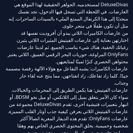
DeluxeDivas لمستخدميه. الجواهر الحقيقية لهذا الموقع هي
العارضات. في اللحظة التي تسجل فيها الدخول، تجد نفسك
منجذبًا إلى هذا الكرنفال الممتع المليء بالسيدات الساحرات. إنه
مثل أن تكون طفلًا في متجر حلوى.
من عارضات الكاميرات اللاتي يبدو أن أفروديت نفسها قد
اختارتهن بعناية إلى عارضات الفيتيش المثيرات اللاتي يثيرن
رغباتك الخفية، هناك شيء يناسب الجميع. ثم لدينا عارضات
OnlyFans المراوغة، حوريات البحر الرقمي العميق، اللاتي يعتبر
محتواهن الحصري كنزًا ثمينًا لمتابعيهن.
عارضات الكاميرات: يشبه التفاعل مع هؤلاء الآلهة رقصة مصممة
جيدًا. كلما زاد تفاعلك، زاد انفتاحهن، مما ينتج عنه لقاء حار
وجذاب.
عارضات الفيتيش: هنا يكمن الطريق إلى المحرمات والخيالات.
سواء كان الأمر يتعلق بميل إلى اللاتكس، أو ميل نحو BDSM، أو
انبهار بتعبيرات فتيشية أخرى، تقدم DeluxeDivas مجموعة من
عارضات الفيتيش اللاتي يعرفن كيفية جذب أوتار القلب المميزة.
عارضات OnlyFans: تقدم هذه الديفاز المغرية اتصالاً أكثر
شخصية وحميمية. يخلق المحتوى الحصري الخاص بهم وهمًا
بمساحة خاصة حيث يمكن للمستخدمين تخفيف حذرهم