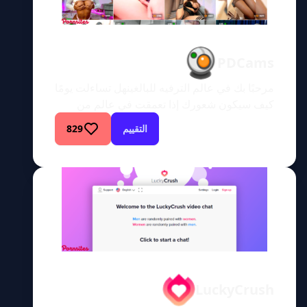
PDCams
مرحبًا بك في عالم الترفيه للبالغينهل تساءلت يومًا
كيف سيكون شعورك إذا تعمقت في عالم من
الترفيه للبالغين غير المختصر حيث تقتصر ظلال
التقييم
829
المتعة على خيالك فقط؟ مرحبًا بك في PDCams،
عالم الحسية الفنية حيث تنبض الخيالات الجامحة
بالحياة. هل هي أرض عجائب مطلقة لمستكشفي
الخيال أم رحلة لا تنتهي لاستكشاف المتعة
الحسية؟ استمر في […]
LuckyCrush