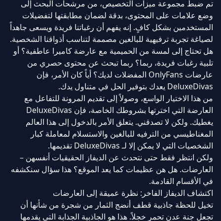
تم ضبط مجموعة ميزات التخصيص، من مرشحات البحث إلى
وضع علامات على المحتوى، بدقة لضمان مطابقتها لتفضيلات
المستخدمين بشكل كافٍ. إنه يفهم أن رغباتنا فريدة ويسعى جاهداً
لصياغة تجربة ترفيهية للبالغين مصممة لتناسب أذواقنا الشخصية.
هل تحتاج إلى لمسة من الحميمية مع عارضة كاميرا عاطفية؟ أو
تلبية رغبات فريدة، ربما؟ ربما تبحث عن محتوى حصري من
عارضات OnlyFans المفضلات لديك؟ أياً كان الأمر، فإن
DeluxeDivas يعدك بتوفير الحل في متناول يدك.
من هذا الاختيار الواسع، وصولاً إلى تقديم المرونة للتفاعل مع
العارضة التي اخترتها بشروطك الخاصة، فإن DeluxeDivas
يغطيك. ولكن لا تصدقني. يتعلق الأمر بالدخول إلى هذا العالم
المغناطيسي من الترفيه للبالغين والاستسلام لمعاملة كبار
الشخصيات التي لا يمكن إلا لـ DeluxeDivas تقديمها.
ولكن انتظر فقط حتى نتحدث عن الديفاز الحقيقيات أنفسهن –
العارضات. هل هن عظيمات كما يعد الموقع؟ هذا سؤال سنكشفه
في الأقسام القادمة.
اكتشاف الديفاز الفاخر: نظرة عميقة إلى العارضات
تخيل للحظة جاذبية قطف أنضج الثمار من شجرة من شأنها أن
تجعل جنة عدن تحمر خجلاً. هذا هو الجاذبية الجذابة التي يقدمها