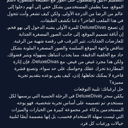
الموقع، مما يطمئن المستخدمين بشكل خفي إلى أنهم دخلوا إلى
عالم من الرضا من الدرجة الأولى. ولكن كيف تشعر وأنت تتجول
في هذا الملعب الفاخر؟ دعنا نكشف الطبقات.
إن تصفح DeluxeDivas للمرة الأولى يشبه الدخول إلى بهو فخم.
إن أناقة تصميم الموقع، إلى جانب الصور المصغرة الجذابة
للعارضات الجذابات، تثير الترقب في رقصة شهية من الرغبة.
تتناقض واجهة الموقع السلسة والصور المصغرة الملونة بشكل
حاد مع الخلفية الدقيقة، مما يجذب انتباهك بسهولة ويثير فضولك.
ولكن هذا مجرد غيض من فيض. مع DeluxeDivas، فإن إثارة
المطاردة تحرك عقلك وحواسك على حد سواء، وتصنع قشرة
فاخرة لا يمكنك تجاهلها. إذن، كيف يفي بوعده بتقديم تجربة
مميزة؟
حل لرغباتك: تلبية التوقعات
يكمُن سحر DeluxeDivas في الرحلة الحسية التي يرسمها لكل
مستخدم. تم تصميمه على أساس تجربة شخصية، فهو يوجه
المستخدمين بذكاء عبر مجموعة كبيرة من الخيارات والميزات
التي ليست سهلة الاستخدام فحسب، بل إنها مصممة أيضًا لتلبية
خيالات ورغبات كل فرد.