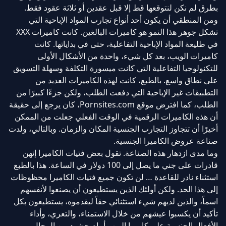
بطرق لم نكن لنتوقعها قط إلا قبل عقدين أو ثلاثة عقود فقط.
ومن المنطقي أن يكون أحد أنواع تجارب المواد الإباحية التي
تشكل جوهر هذا النمو هو كاميرات البالغين. كانت كاميرات XXX
في طليعة المواد الإباحية التفاعلية، حتى في بداياتها. كانت
كاميرات الويب، بعد كل شيء، واحدة من الأشكال الأولى
للتكنولوجيا التفاعلية التي كانت ميسورة التكلفة وسهلة التسويق
على نطاق واسع. بالطبع، كانت لهذه الكاميرات العديد من
التطبيقات غير الإباحية التي دفعت الطلب، ولكن جزءًا كبيرًا من
الطلب، كما افترض موقع Pornsites.com، كان يرجع إلى حقيقة
أن هذه الكاميرات الرقمية في الوقت الفعلي جعلت من الممكن
أخيرًا أن تتجاوز التجارب الجنسية المكان والزمان. وبالتالي، ولدت
صناعة عروض الكاميرا الجنسية.
وما مدى ازدهار هذه الصناعة. تقول بعض فتيات الكاميرا إنهن
قادرات على جني ما يصل إلى 100 دولار في الساعة. هذا بالطبع
استثناء نادر للقاعدة … لن تكون جميع فتيات الكاميرا محظوظات
إلى هذا الحد. ولكن أولئك الذين يستطيعون أن يصنعوا لأنفسهم
اسماً، والذين لديهم شيء استثنائي حقاً ليقدموه، يستطيعون بكل
تأكيد أن يكسبوا عيشهم من خلال الاستمناء، والتعري، وأداء
الأفعال الجنسية على كاميرا الويب أمام حشود من الرجال