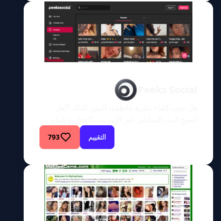
وتصفحه هو أسوأ شيء قمت به على الإطلاق. يوفر
موقعا OnlyFans وReveal Me وظائف مماثلة.
ومع ذلك، يقدم موقع Reveal Me بعض الإضافات
الرائعة. […]
Peeks Social
هل تحب إلقاء نظرة خاطفة، أليس كذلك؟!هل
أصبح البث المباشر عبر الإنترنت بالفعل وظيفة
المستقبل؟ مع وجود العديد من الفتيات والفتيان
التقييم
793
الذين يبثون محتواهم عبر الإنترنت ويحصلون على
أجر، ما الذي يجعلهم يبحثون عن وظيفة حقيقية؟
هذا مربح للغاية ولا يتطلب منك النهوض من الأريكة
التي تجلس عليها الآن. أحد المواقع التي وعدت
الآخرين بالعظمة […]