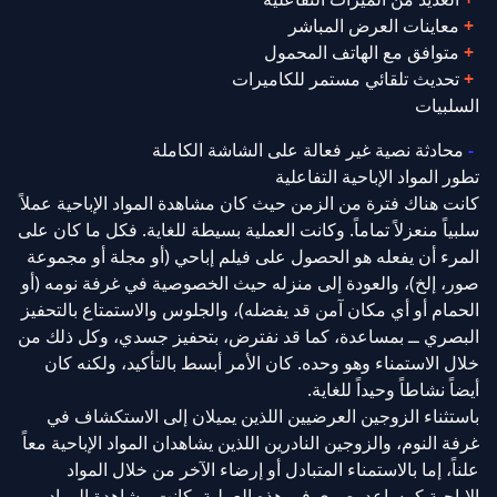
معاينات العرض المباشر
متوافق مع الهاتف المحمول
تحديث تلقائي مستمر للكاميرات
السلبيات
محادثة نصية غير فعالة على الشاشة الكاملة
تطور المواد الإباحية التفاعلية
كانت هناك فترة من الزمن حيث كان مشاهدة المواد الإباحية عملاً
سلبياً منعزلاً تماماً. وكانت العملية بسيطة للغاية. فكل ما كان على
المرء أن يفعله هو الحصول على فيلم إباحي (أو مجلة أو مجموعة
صور، إلخ)، والعودة إلى منزله حيث الخصوصية في غرفة نومه (أو
الحمام أو أي مكان آمن قد يفضله)، والجلوس والاستمتاع بالتحفيز
البصري ــ بمساعدة، كما قد نفترض، بتحفيز جسدي، وكل ذلك من
خلال الاستمناء وهو وحده. كان الأمر أبسط بالتأكيد، ولكنه كان
أيضاً نشاطاً وحيداً للغاية.
باستثناء الزوجين العرضيين اللذين يميلان إلى الاستكشاف في
غرفة النوم، والزوجين النادرين اللذين يشاهدان المواد الإباحية معاً
علناً، إما بالاستمناء المتبادل أو إرضاء الآخر من خلال المواد
الإباحية كمساعد بصري في هذه العملية، كانت مشاهدة المواد