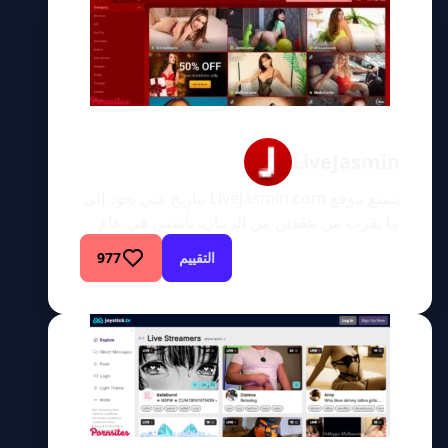
التذمر والتلعثم، وهذا […]
LiveJasmin
يتمتع موقع LiveJasmin.com بتاريخ غني يعود إلى
ما يقرب من عقدين من الزمان. تأسس في عام
2001 باسم Jasmin.hu، وكان في البداية موقعًا
التقييم
977
مجريًا للبالغين. شهد الموقع نموًا هائلاً في عام
2003، مما سمح له باستهداف جمهور أكثر عالمية.
أصبح عالميًا في عام 2003 بعد أن شهد نموًا لا
يصدق، وأعاد تسمية نفسه باسم LiveJasmin. […]