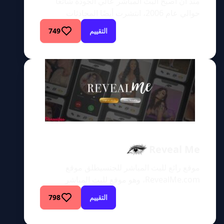
منذ أن أصبح البث المباشر عالي الجودة شائعًا
حوالي عام 2006، انتشرت أيضًا المحادثات
التليفزيونية المباشرة وشكل جديد من أشكال
التقييم
749
المواد الإباحية عبر الإنترنت. صحيح أن خدمات
البث الجنسي كانت موجودة قبل ذلك الوقت، لكن
معظم الناس لم يتمكنوا من تحمل تكلفة الأجهزة
للاستمتاع بها، وحتى في ذلك الوقت، كانوا
يشاهدونها على الأرجح بدقة 240 […]
Reveal Me
موقع رائع للبث المباشر للجنسيطلق موقع
RevealMe.com، وهو موقع للبث المباشر
للجنس، على نفسه اسم “وجهة الأحلام” للأشخاص
التقييم
798
الشهوانيين الذين يبحثون عن الاختلاط والمغازلة
والاستمتاع. لم أسمع بهذا الموقع من قبل،