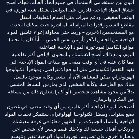
أقوى بين مستخدمي الاستمناء في جميع أنحاء العالم. فجأة، أصبح
عشاق المواد الإباحية قادرين على التواصل بشكل شبه فوري، في
الوقت الحقيقي، ودعم ميزات مثل أقسام التعليقات أسفل
مقاطع الفيديو وقدرات المراسلة المباشرة حيث يمكنك التحدث
مع المستخدمين الآخرين – وربما حتى محاولة إغواء عاشق المواد
الإباحية من الجنس الآخر (أو من نفس الجنس … أياً كان ما تحبه).
مواقع الكاميرا تقود ثورة المواد الإباحية التفاعلية
اليوم، ومع ذلك، أصبح الاستمتاع بالمحتوى الإباحي أكثر تفاعلية
مما كان عليه في أي وقت مضى. مع صناعة المواد الإباحية التي
تقود التقدم التكنولوجي مثل الواقع الافتراضي، ومؤخراً، تكنولوجيا
الهولوغرام، يمكن للمشاهد الآن أن يشعر وكأنه موجود بالفعل
هناك مع العارضة، وكأنه الشخص الذي يمارس النشاط الجنسي،
بدلاً من مجرد مشاهدة شخصين (أو أكثر) يفعلون ذلك من مسافة
من المكان والزمان.
أصبحت المواد الإباحية أكثر غامرة من أي وقت مضى. في غضون
بضع سنوات، وبفضل تكنولوجيا الهولوغرام، ستتمكن نجمات المواد
الإباحية والنساء الجميلات من الظهور فعليًا في غرفة معيشتك،
وارتكاب أفعال جنسية لك ولأجلك فقط وليس لأي شخص آخر.
وبعبارة أخرى، فإن تضاريس تجربة المواد الإباحية تتغير وتتوسع