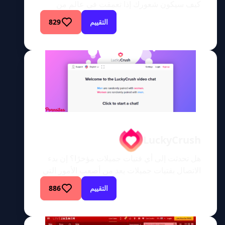
كيف سيكون شعورك إذا تعمقت في عالم من
الترفيه للبالغين غير المختصر حيث تقتصر ظلال
التقييم
829
المتعة على خيالك فقط؟ مرحبًا بك في PDCams،
عالم الحسية الفنية حيث تنبض الخيالات الجامحة
بالحياة. هل هي أرض عجائب مطلقة لمستكشفي
الخيال أم رحلة لا تنتهي لاستكشاف المتعة
الحسية؟ استمر في […]
LuckyCrush
هل تحدثت إلى أي فتيات جميلات مؤخرًا؟ إن بدء
الاتصال بفتيات جميلات يعد من أصعب الأمور التي
يتعين على الرجل القيام بها. وذلك إذا لم تكن تتمتع
التقييم
886
بمظهر حسن مثل براد بيت، ففي هذه الحالة تأتي
الفتيات إليك، وليس العكس. عندما تستعد للتحدث
مع فتاة جميلة، تبدأ إبطيك في التعرق، وتبدأ في