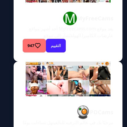
MyFreeCams
يعد موقع Myfreecams.com أحد أشهر مواقع
عارضات الكاميرا الهواةيُشار إلى موقع
Myfreecams.com اختصارًا باسم (MFC)، وهو
التقييم
947
موقع مجاني لفتيات الكاميرا حيث يمكن
للمستخدمين مشاهدة عارضات الكاميرا الهواة
وهن يؤدين عروضهن على الهواء مباشرة. يستهدف
الموقع بشكل أساسي النساء الهواة، ولكن يمكن
العثور على عارضة أزياء محترفة أو نجمة أفلام
إباحية من حين لآخر هنا أيضًا. […]
PDCams
مرحبًا بك في عالم الترفيه للبالغينهل تساءلت يومًا