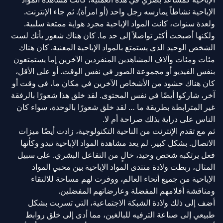
الإباحية نشاطاً يمارسه رجل واحد (أو امرأة). ثم جاء الإنترنت.
ولعدة سنوات، كانت المواد الإباحية مجرد هواية ممتعة سلبية.
ولكنها أصبحت أكثر تواصلاً إلى حد ما. كان هناك شعور بأنك لست
الشخص الوحيد الذي يستمتع بالمواد الإباحية المعنية. كان هناك
مئات ومئات وآلاف المشاهدين المنفردين الآخرين إما يستمتعون
بنفس الفيديو أو مجموعة الصور في نفس الوقت. أو على الأقل،
كان هناك حشود من الأشخاص الآخرين في مكان ما، في وقت أو
آخر، شاركوا أيضًا في نفس المحتوى. لقد خلق هذا شعورًا بالرفقة
غير المترابطة بطريقة ما … لقد خلق شعورًا بالوحدة، سواء كان
الناس على دراية بذلك صراحة أم لا.
ثم مع تقدم الإنترنت من الناحية التكنولوجية، زادت أيضًا ميزات
الاتصال. بشكل كبير. لم يعد مشاهدة المواد الإباحية تبدو وكأنها
فعل يرتكبه شخص وحيد، خالٍ من التفاعل البشري. على سبيل
المثال، ربطت ولادة منتدى المواد الإباحية بين محبي المواد
الإباحية من جميع أنحاء العالم، ووفرت لهم مساحة للالتقاء
ومناقشة أفلامهم المفضلة وعارضاتهم المفضلين.
أضف إلى ذلك ولادة الشبكة الاجتماعية، التي تسربت بشكل
طبيعي إلى صناعة الترفيه للبالغين، مما أدى إلى خلق روابط