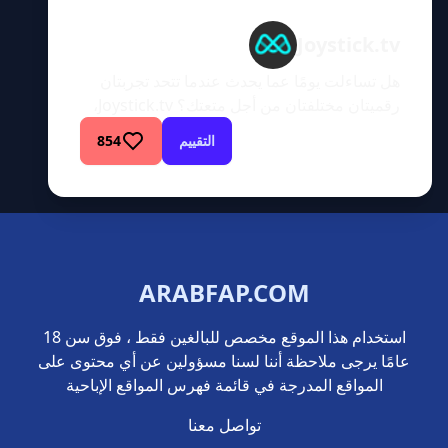
Joystick.tv
هل تساءلت يومًا عما يحدث عندما تتحد تجربتان
رقميتان مختلفتان من أجل متعتك؟ Joystick.tv،
موقع كاميرا مباشر غير تقليدي، يدير شبكة جديدة
التقييم
854
من الترفيه للبالغين من خلال دمج حماسة الألعاب
مع شغف الجنس المباشر. دعنا نتعمق أكثر في هذا
العالم الغريب من الترفيه الرقمي.المتعة
الافتراضية تلتقي بثقافة الألعابJoystick.tv عبارة
عن منصة ترفيه للبالغين تكسر القواعد […]
ARABFAP.COM
استخدام هذا الموقع مخصص للبالغين فقط ، فوق سن 18
عامًا يرجى ملاحظة أننا لسنا مسؤولين عن أي محتوى على
المواقع المدرجة في قائمة فهرس المواقع الإباحية
تواصل معنا